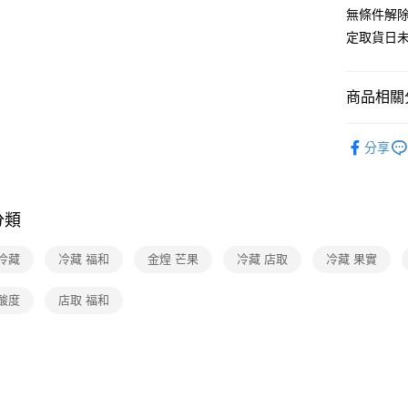
無條件解
定取貨日
商品相關分
美食/生鮮
分享
❚熱門話
❚熱門話
分類
冷藏
冷藏 福和
金煌 芒果
冷藏 店取
冷藏 果實
酸度
店取 福和