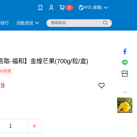
0
中文 (繁體)
銷排行
活動資訊
取-福和】金煌芒果(700g/粒/盒)
49免運
19