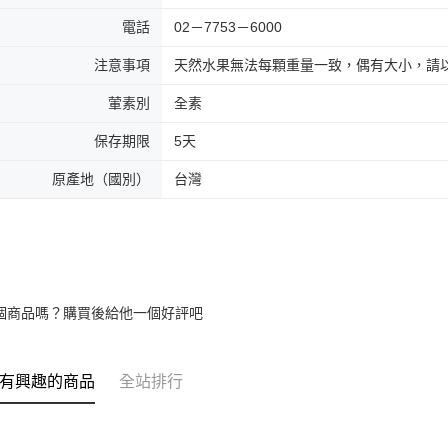
電話
02－7753－6000
注意事項
天然水果無法每顆重量一致，偶有大小，請
葷素別
全素
保存期限
5天
原產地（國別）
台灣
個商品嗎？購買後給他一個好評吧
有興趣的商品
全站排行