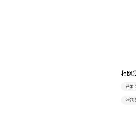
相關
芒果 
冷藏 