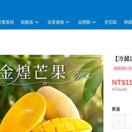
訂單查詢
點數區
全家速報
品牌館
折扣區
熱
【冷藏店
超取滿NT$
NT$1
NT$149
數量