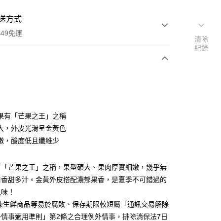
送方式
$49免運
清除
紀錄
支付
果有「芒果之王」之稱
後全家取貨
大，外皮光滑呈金黃色
00，滿NT$49(含以上)免運費
嫩，酸度低且纖維少
有「芒果之王」之稱，果型碩大、果肉厚實細嫩，幾乎無
口香甜多汁。金黃外皮搭配濃郁果香，是夏季不可錯過的
風味！
冷凍生鮮商品等易於腐敗、保存期限較短屬「通訊交易解除
外情事適用準則」第2條之合理例外情事，排除消保法7日