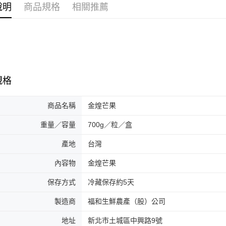
說明
商品規格
相關推薦
規格
商品名稱
金煌芒果
重量／容量
700g／粒／盒
產地
台灣
內容物
金煌芒果
保存方式
冷藏保存約5天
製造商
福和生鮮農產（股）公司
地址
新北市土城區中興路9號