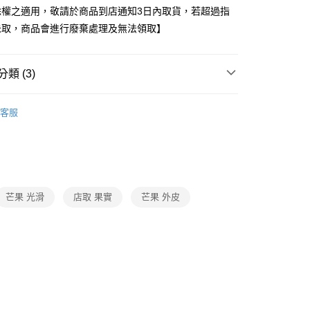
除權之適用，敬請於商品到店通知3日內取貨，若超過指
未取，商品會進行廢棄處理及無法領取】
類 (3)
蔬菜/水果
客服
題
冷藏店配｜購物指南
生鮮水果｜冷藏店配
題
熱搜｜行動購夯什麼
㊙芋頭尬芒果
芒果 光滑
店取 果實
芒果 外皮