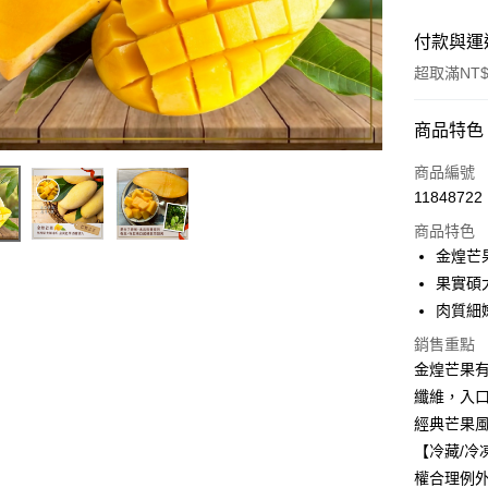
付款與運
超取滿NT
付款方式
商品特色
全家線上
商品編號
11848722
商品特色
運送方式
金煌芒
冷藏-付款
果實碩
每筆NT$1
肉質細
銷售重點
金煌芒果
纖維，入
經典芒果
【冷藏/
權合理例