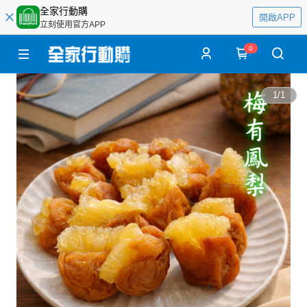
全家行動購
開啟APP
立刻使用官方APP
0
1
/
1