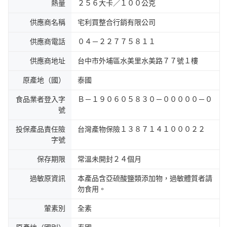
熱量
２５６大卡／１００公克
供應商名稱
宅利買整合行銷有限公司
供應商電話
０４－２２７７５８１１
供應商地址
台中市外埔區水美里水美路７７號１樓
原產地（國）
泰國
食品業者登入字
Ｂ－１９０６０５８３０－０００００－０
號
投保產品責任險
台灣產物保險１３８７１４１０００２２
字號
保存期限
常溫未開封２４個月
過敏原資訊
本產品含亞硫酸鹽類添加物，過敏體質者請
勿食用。
葷素別
全素