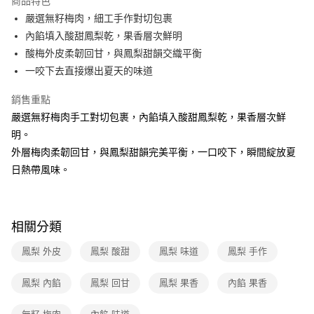
商品特色
嚴選無籽梅肉，細工手作對切包裹
全家取貨付款
內餡填入酸甜鳳梨乾，果香層次鮮明
免運費
酸梅外皮柔韌回甘，與鳳梨甜韻交織平衡
常溫-付款後全家取貨
一咬下去直接爆出夏天的味道
免運費
銷售重點
嚴選無籽梅肉手工對切包裹，內餡填入酸甜鳳梨乾，果香層次鮮
明。
外層梅肉柔韌回甘，與鳳梨甜韻完美平衡，一口咬下，瞬間綻放夏
日熱帶風味。
相關分類
鳳梨 外皮
鳳梨 酸甜
鳳梨 味道
鳳梨 手作
鳳梨 內餡
鳳梨 回甘
鳳梨 果香
內餡 果香