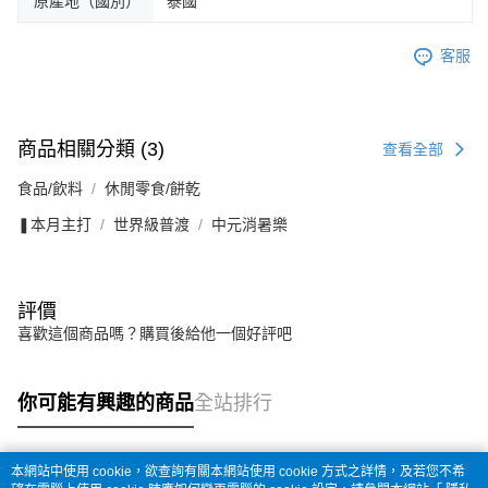
原產地（國別）
泰國
客服
商品相關分類 (3)
查看全部
食品/飲料
休閒零食/餅乾
❚本月主打
世界級普渡
中元消暑樂
評價
喜歡這個商品嗎？購買後給他一個好評吧
你可能有興趣的商品
全站排行
本網站中使用 cookie，欲查詢有關本網站使用 cookie 方式之詳情，及若您不希
熱門標籤