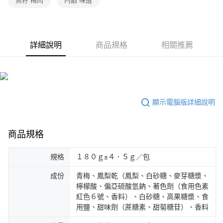
無籽 梅肉
內餡 味道
詳細說明
商品規格
相關推薦
顯示電腦版詳細說明
商品規格
規格
１８０ｇ±４．５ｇ／包
成份
青梅、鳳梨乾（鳳梨、白砂糖、麥芽糖漿、
檸檬酸、偏亞硫酸氫鈉、著色劑（食用色素
紅色６號、香料）、白砂糖、高果糖漿、食
用鹽、甜味劑（蔗糖素、甜菊糖苷）、香料