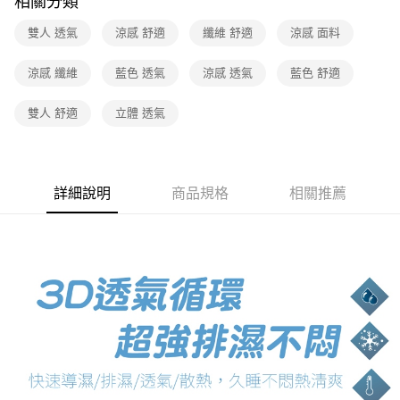
相關分類
雙人 透氣
涼感 舒適
纖維 舒適
涼感 面料
涼感 纖維
藍色 透氣
涼感 透氣
藍色 舒適
雙人 舒適
立體 透氣
詳細說明
商品規格
相關推薦