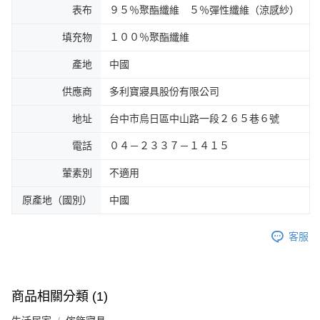
表布
９５％聚酯纖維 ５％彈性纖維（涼感紗）
填充物
１００％聚酯纖維
產地
中國
供應商
多利寶寢具股份有限公司
地址
台中市烏日區中山路一段２６５巷６號
電話
０４－２３３７－１４１５
葷素別
不適用
原產地（國別）
中國
客服
商品相關分類 (1)