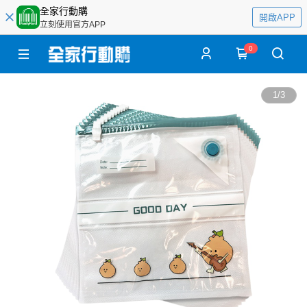
全家行動購
開啟APP
立刻使用官方APP
0
1
/
3