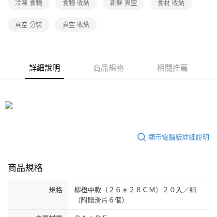
冷凍 食物
食物 收納
新鮮 真空
食材 收納
真空 分裝
真空 收納
詳細說明
商品規格
相關推薦
顯示電腦版詳細說明
商品規格
規格
柳橙中款（２６＊２８ＣＭ）２０入／組
（附贈滑片６個）