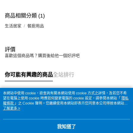
商品相關分類 (1)
生活居家
餐廚用品
評價
喜歡這個商品嗎？購買後給他一個好評吧
你可能有興趣的商品
全站排行
本網站中使用 cookie，欲查詢有關本網站使用 cookie 方式之詳情，及若您不希
熱門標籤
望在電腦上使用 cookie 時應如何變更電腦的 cookie 設定，請參閱本網站「
隱私
權條款
」之 Cookie 聲明。您繼續使用本網站即表示您同意本公司得按本網站使
用條款之 Cookie 聲明使用 cookie。
了解更多 >
我知道了