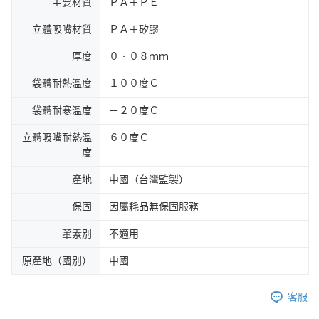
主要材質
ＰＡ＋ＰＥ
立體吸嘴材質
ＰＡ＋矽膠
厚度
０．０８ｍｍ
袋體耐熱溫度
１００度Ｃ
袋體耐寒溫度
－２０度Ｃ
立體吸嘴耐熱溫
６０度Ｃ
度
產地
中國（台灣監製）
保固
因屬耗品無保固服務
葷素別
不適用
原產地（國別）
中國
客服