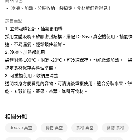
商品特色
冷凍、加熱、分裝收納一袋搞定，食材新鮮看得見！
全家取貨付款
免運費
銷售重點
1. 立體吸嘴設計，抽氣更順暢
常溫-付款後全家取貨
採用立體吸嘴＋矽膠密封結構，搭配 Dr.Save 真空機使用，抽氣快
免運費
速、不易漏氣，輕鬆鎖住新鮮。
2. 冷凍、加熱都能用
袋體耐熱 100°C、耐寒 -20°C，可冷凍保存，也能微波加熱，一袋
搞定食材保存與料理準備。
3. 可重複使用，收納更清楚
透明袋身方便看見內容物，可清洗後重複使用，適合分裝水果、餅
乾、五穀雜糧、堅果、茶葉、咖啡等食材。
相關分類
dr.save 真空
食物 真空
食材 真空
食物 食材