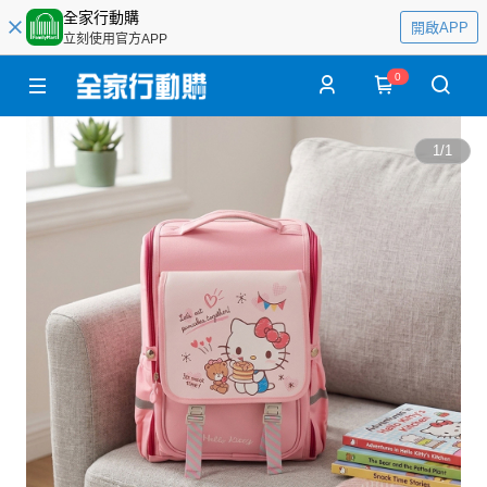
全家行動購
開啟APP
立刻使用官方APP
0
1
/
1