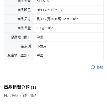
商品型號
KT1K13
商品顏色
HELLOKITTY－VI
商品尺寸
長39ｘ寬30ｘ高16cm±10％
商品重量
850g±10％
原產地（國）
中國
葷素別
不適用
原產地（國別）
中國
客服
商品相關分類 (1)
日用/紙品
旅行用品