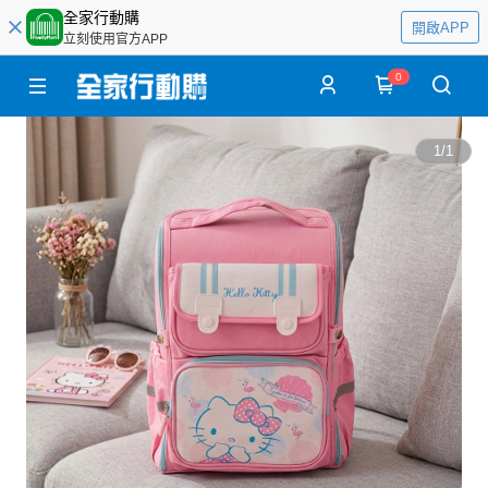
全家行動購
開啟APP
立刻使用官方APP
0
1
/
1