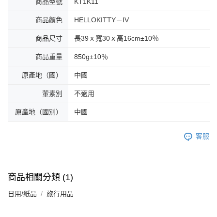
商品型號
KT1K11
商品顏色
HELLOKITTY－IV
商品尺寸
長39ｘ寬30ｘ高16cm±10％
商品重量
850g±10％
原產地（國）
中國
葷素別
不適用
原產地（國別）
中國
客服
商品相關分類 (1)
日用/紙品
旅行用品