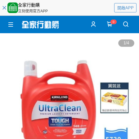
全家行動購
開啟APP
立刻使用官方APP
0
1
/
4