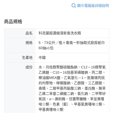
顯示電腦版詳細說明
商品規格
品名
科克蘭超濃縮清新香洗衣精
規格
5．73公升／瓶＋春風一秒抽取式廚房紙巾
60抽x1包
生產地
中國
成份
水、月桂醇聚醚硫酸酯鈉、C12－16醇聚氧
乙烯醚、C10－16烷基苯磺酸鈉、丙二醇、
椰油酸MEA鹽、乙氧基化－1－氮雜環丙烷
的均聚物、檸檬酸鈉、乙醇胺、三乙醇胺、
香精、二羧甲基丙氨酸三鈉、蛋白酶、聯苯
乙烯二苯基二磺酸二鈉、氯化鈉、二甲聚矽
氧烷、α－澱粉酶、甘露聚醣酶、苯並異噻
唑☆酮、色素（藍）、甲基氯異噻唑☆酮、
甲基異噻唑☆酮