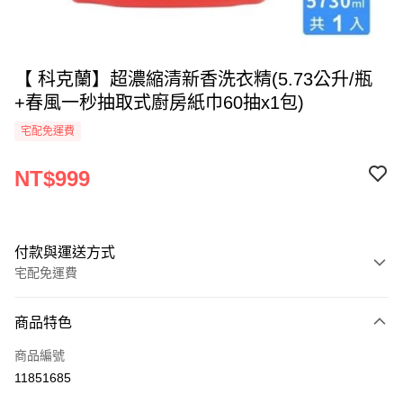
【 科克蘭】超濃縮清新香洗衣精(5.73公升/瓶
+春風一秒抽取式廚房紙巾60抽x1包)
宅配免運費
NT$999
付款與運送方式
宅配免運費
付款方式
商品特色
全家線上支付
商品編號
運送方式
11851685