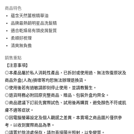
本島宅配-活動商品
商品特色
免運費
蘊含天然薑根精華油
品牌最熱銷明星品洗髮精
離島宅配-常溫商品
適合乾燥易有頭皮屑髮質
免運費
柔順好梳理
清爽無負擔
銷售重點
【注意事項】
◎本產品屬於私人消耗性產品，已拆封或使用過、無法恢復原狀及
商品外盒(人為)損壞等均恕無法辦理退換貨。
◎使用後若有過敏請即刻停止使用，並請教醫生。
◎退貨時務必附回原完整商品、贈品、包裝外盒均齊全。
◎商品建議下訂前先實際試色、試用後再購買，避免顏色不符或肌
膚不適等症狀。
◎因電腦螢幕設定及個人觀感之差異，本賣場之商品圖片僅供參
考，以收到實際商品為準。
◎請置於陰涼處保存，請勿直接陽光照射，以免變質。