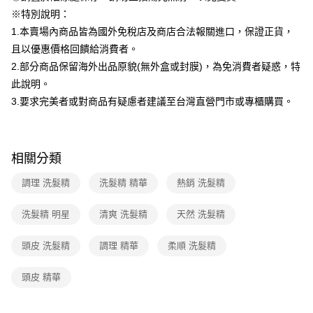
※特別說明：
1.本賣場內商品皆為國外免稅店及商店合法報關進口，保證正貨，
且以優惠價格回饋給消費者。
2.部分商品保留海外出品原貌(無外盒或封膜)，為免消費者疑惑，特
此說明。
3.要求完美者或對商品有疑慮者建議至台灣直營門市或專櫃購買。
相關分類
調理 洗髮精
洗髮精 精華
熱銷 洗髮精
洗髮精 明星
清爽 洗髮精
天然 洗髮精
頭皮 洗髮精
調理 精華
柔順 洗髮精
頭皮 精華