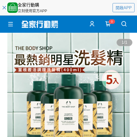
全家行動購
開啟APP
立刻使用官方APP
0
1
/
1