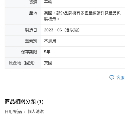
貨源
平輸
產地
英國，部分品牌擁有多國產線請詳見產品包
裝標示。
製造日
2023．06（含以後）
葷素別
不適用
保存期限
5年
原產地（國別）
英國
客服
商品相關分類 (1)
日用/紙品
個人清潔