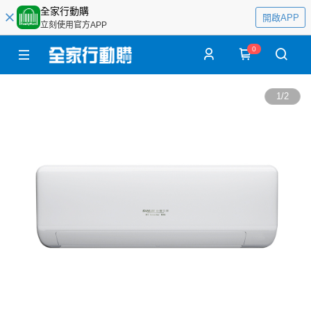
全家行動購
開啟APP
立刻使用官方APP
0
1
/
2