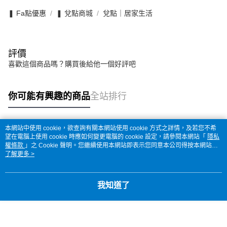
❚ Fa點優惠
❚ 兌點商城
兌點｜居家生活
評價
喜歡這個商品嗎？購買後給他一個好評吧
你可能有興趣的商品
全站排行
本網站中使用 cookie，欲查詢有關本網站使用 cookie 方式之詳情，及若您不希
熱門標籤
望在電腦上使用 cookie 時應如何變更電腦的 cookie 設定，請參閱本網站「
隱私
權條款
」之 Cookie 聲明。您繼續使用本網站即表示您同意本公司得按本網站使
用條款之 Cookie 聲明使用 cookie。
了解更多 >
我知道了