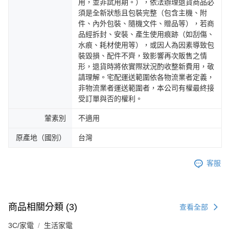
用，並非試用期。），依法辦理退貨商品必
須是全新狀態且包裝完整（包含主機、附
件、內外包裝、隨機文件、贈品等），若商
品經拆封、安裝、產生使用痕跡（如刮傷、
水痕、耗材使用等），或因人為因素導致包
裝毀損、配件不齊，致影響再次販售之情
形，退貨時將依實際狀況酌收整新費用，敬
請理解。宅配運送範圍依各物流業者定義，
非物流業者運送範圍者，本公司有權最終接
受訂單與否的權利。
葷素別
不適用
原產地（國別）
台灣
客服
商品相關分類 (3)
查看全部
3C/家電
生活家電