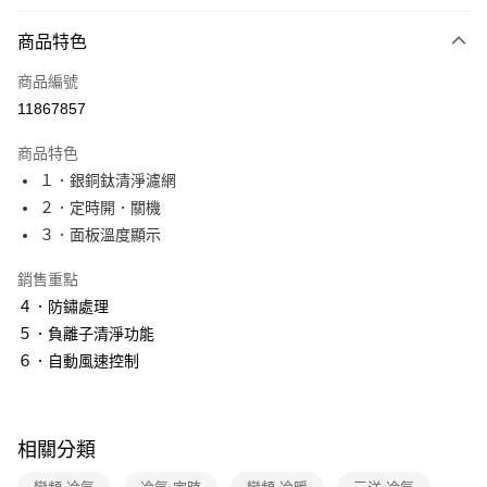
付款方式
商品特色
全家線上支付
商品編號
運送方式
11867857
本島宅配-活動商品
商品特色
免運費
１．銀銅鈦清淨濾網
２．定時開．關機
３．面板溫度顯示
銷售重點
４．防鏽處理
５．負離子清淨功能
６．自動風速控制
相關分類