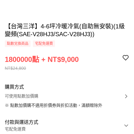
【台灣三洋】4-6坪冷暖冷氣(自助無安裝)(1級
變頻(SAE-V28HJ3/SAC-V28HJ3))
點數兌換商品
宅配免運費
1800000點 + NT$9,000
NT$24,800
購買方式
可使用點數加價購
※
點數加價購不適用折價券與折扣活動，滿額贈除外
付款與運送方式
宅配免運費