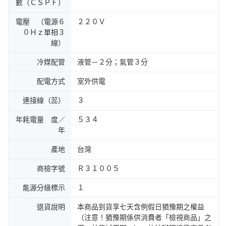
數（ＣＳＰＦ）
電壓 （電源６
２２０Ｖ
０Ｈｚ單相３
線）
冷媒配管
液管－２分；氣管３分
配電方式
室外供電
連接線（蕊）
３
年耗電量 度／
５３４
年
產地
台灣
商檢字號
Ｒ３１００５
能源分級標示
１
退貨說明
本商品到貨享七天含例假日猶豫期之權益
（注意！猶豫期係供消費者「檢視商品」之