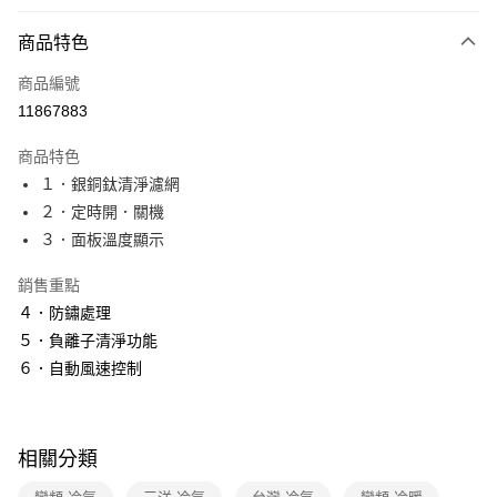
付款方式
商品特色
全家線上支付
商品編號
運送方式
11867883
本島宅配-活動商品
商品特色
免運費
１．銀銅鈦清淨濾網
２．定時開．關機
３．面板溫度顯示
銷售重點
４．防鏽處理
５．負離子清淨功能
６．自動風速控制
相關分類