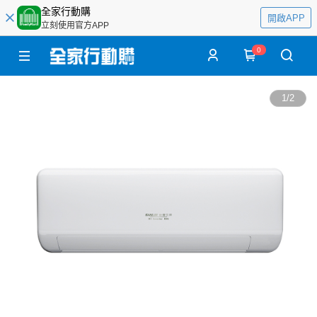
全家行動購
開啟APP
立刻使用官方APP
0
1
/
2