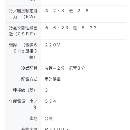
冷／暖房額定能
冷 ２．８ 暖 ２．８
力 （ｋＷ）
冷氣季節性能因
冷 ６．２３ 暖 ６．２３
數（ＣＳＰＦ）
電壓 （電源６
２２０Ｖ
０Ｈｚ單相３
線）
冷媒配管
液管－２分；氣管３分
配電方式
室外供電
連接線（蕊）
３
年耗電量 度／
５３４
年
產地
台灣
商檢字號
Ｒ３１００５