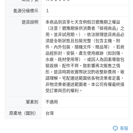
能源分級標示
１
退貨說明
本商品到貨享七天含例假日猶豫期之權益
（注意！猶豫期係供消費者「檢視商品」之
用，並非試用期。），依法辦理退貨商品必
須是全新狀態且包裝完整（包含主機、附
件、內外包裝、隨機文件、贈品等），若商
品經拆封、安裝、產生使用痕跡（如刮傷、
水痕、耗材使用等），或因人為因素導致包
裝毀損、配件不齊，致影響再次販售之情
形，退貨時將依實際狀況酌收整新費用，敬
請理解。宅配運送範圍依各物流業者定義，
非物流業者運送範圍者，本公司有權最終接
受訂單與否的權利。
葷素別
不適用
原產地（國別）
台灣
客服