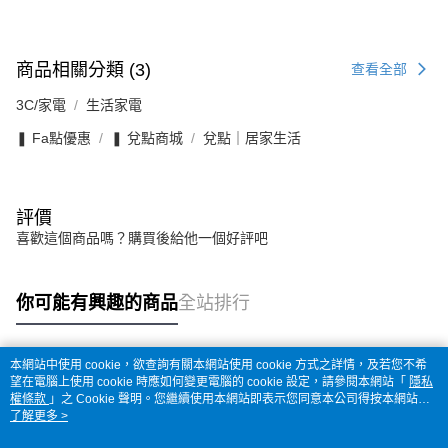
商品相關分類 (3)
查看全部
3C/家電
生活家電
❚ Fa點優惠
❚ 兌點商城
兌點｜居家生活
評價
喜歡這個商品嗎？購買後給他一個好評吧
你可能有興趣的商品
全站排行
本網站中使用 cookie，欲查詢有關本網站使用 cookie 方式之詳情，及若您不希
熱門標籤
望在電腦上使用 cookie 時應如何變更電腦的 cookie 設定，請參閱本網站「
隱私
權條款
」之 Cookie 聲明。您繼續使用本網站即表示您同意本公司得按本網站使
用條款之 Cookie 聲明使用 cookie。
了解更多 >