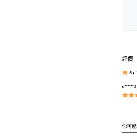
評價
5
(
u******3
你可能