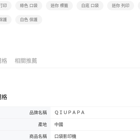
打印
綠色 口袋
迷你 標籤
白底 口袋
迷你 列印
保護
白色 保護
規格
相關推薦
規格
品牌名稱
ＱＩＵＰＡＰＡ
產地
中國
商品名稱
口袋影印機