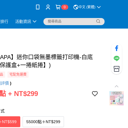
0
中文 (繁體)
銷排行
活動資訊
UPAPA】迷你口袋無墨標籤打印機-白底
贈保護盒+一捲紙捲】)
品
宅配免運費
則評價
)
點 + NT$299
方式
＋
NT$599
55000點
＋
NT$299