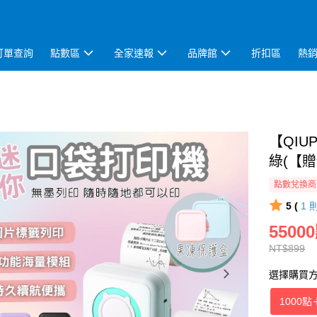
訂單查詢
點數區
全家速報
品牌館
折扣區
熱
【QI
綠(【
點數兌換商
5 (
1
55000
NT$899
選擇購買
1000點