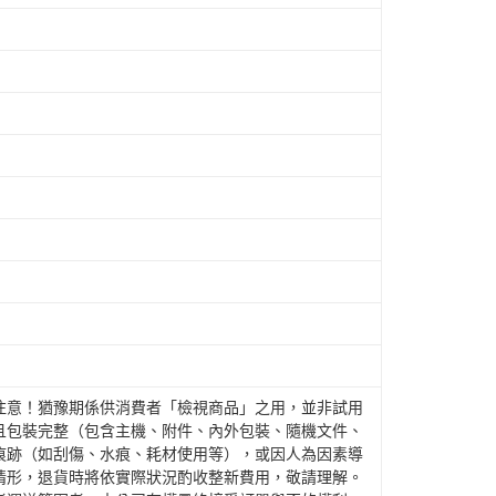
注意！猶豫期係供消費者「檢視商品」之用，並非試用
且包裝完整（包含主機、附件、內外包裝、隨機文件、
痕跡（如刮傷、水痕、耗材使用等），或因人為因素導
情形，退貨時將依實際狀況酌收整新費用，敬請理解。