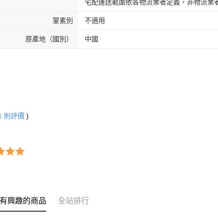
宅配運送範圍依各物流業者定義，非物流業
葷素別
不適用
原產地（國別）
中國
1
則評價
)
有興趣的商品
全站排行