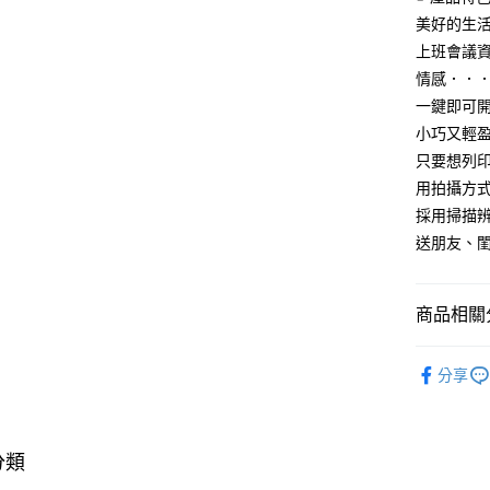
美好的生
離島宅配-
上班會議
免運費
情感．．
一鍵即可
小巧又輕
只要想列
用拍攝方
採用掃描
送朋友、
商品相關分
3C/家電
分享
❚ Fa點優
分類