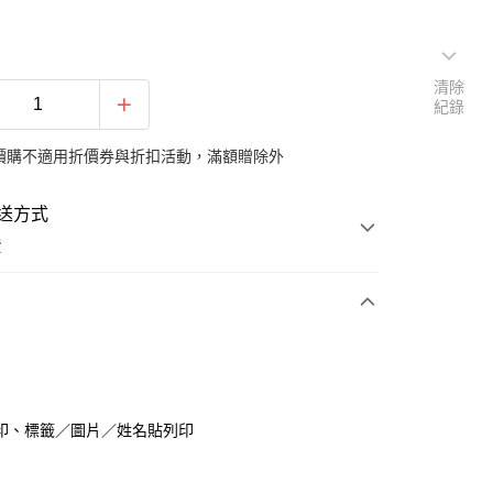
清除
紀錄
價購不適用折價券與折扣活動，滿額贈除外
送方式
費
支付
印、標籤／圖片／姓名貼列印
活動商品
色