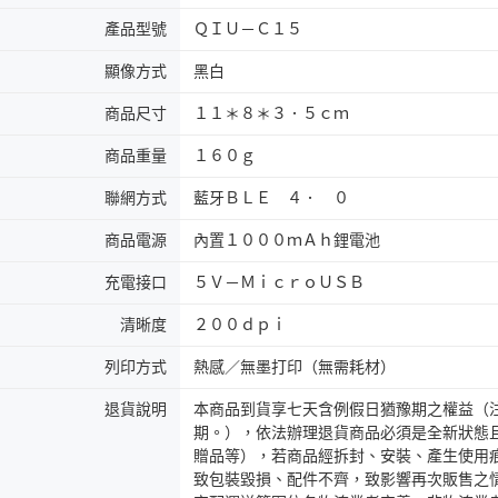
產品型號
ＱＩＵ－Ｃ１５
顯像方式
黑白
商品尺寸
１１＊８＊３．５ｃｍ
商品重量
１６０ｇ
聯網方式
藍牙ＢＬＥ ４． ０
商品電源
內置１０００ｍＡｈ鋰電池
充電接口
５Ｖ－ＭｉｃｒｏＵＳＢ
清晰度
２００ｄｐｉ
列印方式
熱感／無墨打印（無需耗材）
退貨說明
本商品到貨享七天含例假日猶豫期之權益（
期。），依法辦理退貨商品必須是全新狀態
贈品等），若商品經拆封、安裝、產生使用
致包裝毀損、配件不齊，致影響再次販售之