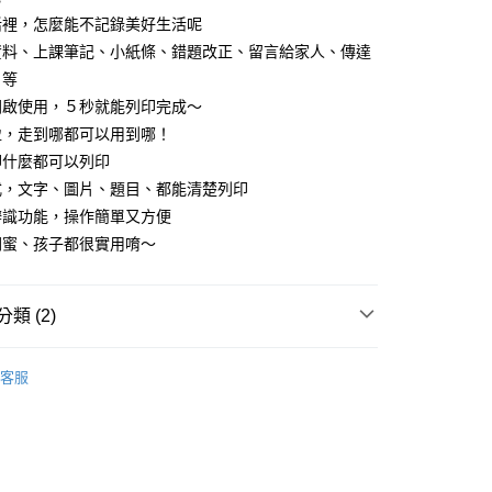
活裡，怎麼能不記錄美好生活呢
常溫商品
資料、上課筆記、小紙條、錯題改正、留言給家人、傳達
．等
開啟使用，５秒就能列印完成～
盈，走到哪都可以用到哪！
印什麼都可以列印
式，文字、圖片、題目、都能清楚列印
辨識功能，操作簡單又方便
閨蜜、孩子都很實用唷～
類 (2)
廚房家電
客服
惠
❚ 兌點商城
兌點｜3C/家電