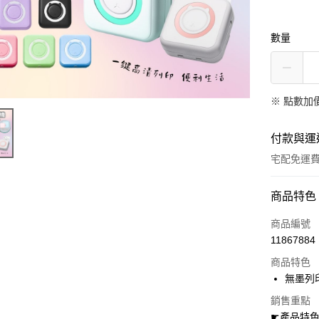
數量
※
點數加
付款與運
宅配免運
付款方式
商品特色
全家線上
商品編號
11867884
商品特色
運送方式
無墨列
本島宅配-
銷售重點
免運費
☛產品特