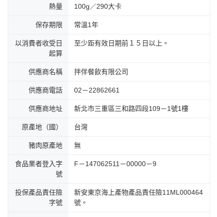
熱量
100g／290大卡
保存期限
常溫1年
以消費者收受日
至少距有效日期前１５日以上。
起算
供應商名稱
拌伴餐飲有限公司
供應商電話
02－22862661
供應商地址
新北市三重區三和路四段109－1號1樓
原產地（國）
台灣
豬肉原產地
無
食品業者登入字
F－147062511－00000－9
號
投保產品責任險
新安東京海上產物產品責任險11ML000464
字號
號。