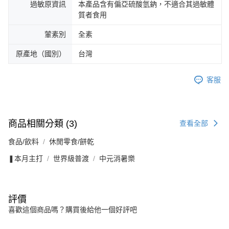
過敏原資訊
本產品含有偏亞硫酸氫鈉，不適合其過敏體
質者食用
葷素別
全素
原產地（國別）
台灣
客服
商品相關分類 (3)
查看全部
食品/飲料
休閒零食/餅乾
❚本月主打
世界級普渡
中元消暑樂
評價
喜歡這個商品嗎？購買後給他一個好評吧