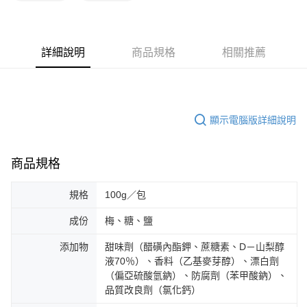
詳細說明
商品規格
相關推薦
顯示電腦版詳細說明
商品規格
規格
100g／包
成份
梅、糖、鹽
添加物
甜味劑（醋磺內酯鉀、蔗糖素、D－山梨醇
液70％）、香料（乙基麥芽醇）、漂白劑
（偏亞硫酸氫鈉）、防腐劑（苯甲酸鈉）、
品質改良劑（氯化鈣）