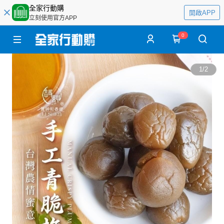
全家行動購
開啟APP
立刻使用官方APP
0
1
/
2