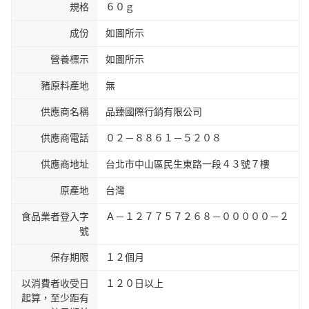
規格
６０ｇ
成份
如圖所示
營養標示
如圖所示
豬原料產地
無
供應商名稱
品臻國際行銷有限公司
供應商電話
０２－８８６１－５２０８
供應商地址
台北市中山區民生東路一段４３號７樓
原產地
台灣
食品業者登入字
Ａ－１２７７５７２６８－０００００－２
號
保存期限
１２個月
以消費者收受日
１２０日以上
起算，至少距有