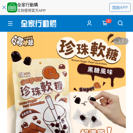
全家行動購
開啟APP
立刻使用官方APP
0
1
/
2