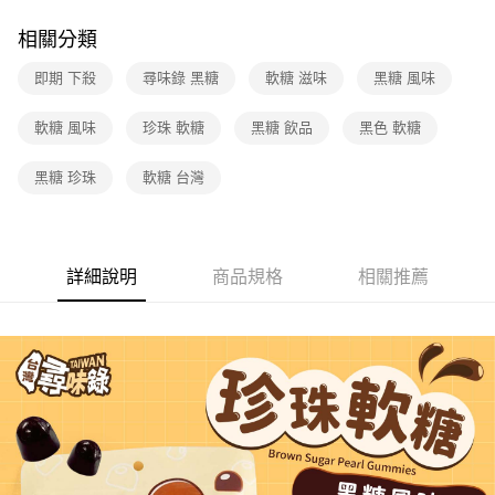
相關分類
即期 下殺
尋味錄 黑糖
軟糖 滋味
黑糖 風味
軟糖 風味
珍珠 軟糖
黑糖 飲品
黑色 軟糖
黑糖 珍珠
軟糖 台灣
詳細說明
商品規格
相關推薦