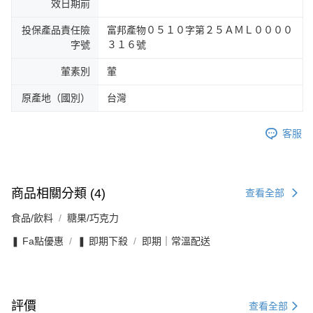
效日期前
投保產品責任險
富邦產物０５１０字第２５ＡＭＬ００００
字號
３１６號
葷素別
葷
原產地（國別）
台灣
客服
商品相關分類 (4)
查看全部
食品/飲料
糖果/巧克力
❚ Fa點優惠
❚ 即期下殺
即期｜常溫配送
評價
查看全部