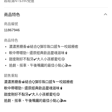
超取滿NT$390免運
付款方式
商品特色
全家線上支付
商品編號
運送方式
11867946
全家取貨付款
商品特色
每筆NT$40，滿NT$390(含以上)免運費
濃濃黑糖香🍯結合Q彈珍珠口感🌀一咬超療癒
軟中帶嚼勁✨還原經典飲品靈魂滋味🧋
常溫-付款後全家取貨
甜度剛好不黏牙✔️大人小孩都愛吃😋
每筆NT$40，滿NT$390(含以上)免運費
追劇、搭車、午後嘴饞的最佳小點心🎬🚗
銷售重點
濃濃黑糖香🍯結合Q彈珍珠口感🌀一咬超療癒
軟中帶嚼勁✨還原經典飲品靈魂滋味🧋
甜度剛好不黏牙✔️大人小孩都愛吃😋
追劇、搭車、午後嘴饞的最佳小點心🎬🚗