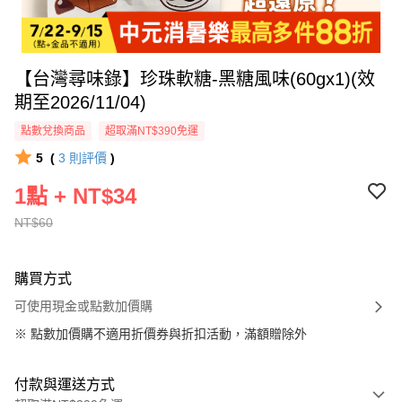
【台灣尋味錄】珍珠軟糖-黑糖風味(60gx1)(效
期至2026/11/04)
點數兌換商品
超取滿NT$390免運
5
(
3
則評價
)
1點 + NT$34
NT$60
購買方式
可使用現金或點數加價購
※
點數加價購不適用折價券與折扣活動，滿額贈除外
付款與運送方式