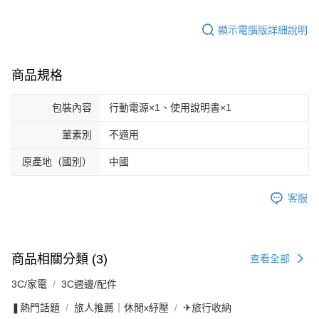
顯示電腦版詳細說明
商品規格
包裝內容
行動電源×1、使用說明書×1
葷素別
不適用
原產地（國別）
中國
客服
商品相關分類 (3)
查看全部
3C/家電
3C週邊/配件
❚熱門話題
旅人推薦｜休閒x紓壓
✈旅行收納