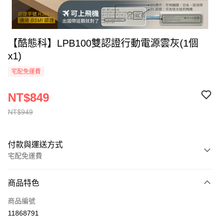
【酷態科】LPB100雙認證行動電源雲灰(1個
x1)
宅配免運費
NT$849
NT$949
付款與運送方式
宅配免運費
付款方式
商品特色
全家線上支付
商品編號
運送方式
11868791