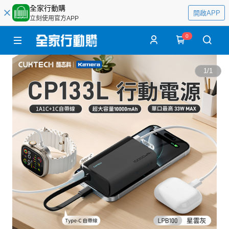
全家行動購
開啟APP
立刻使用官方APP
0
1
/
1