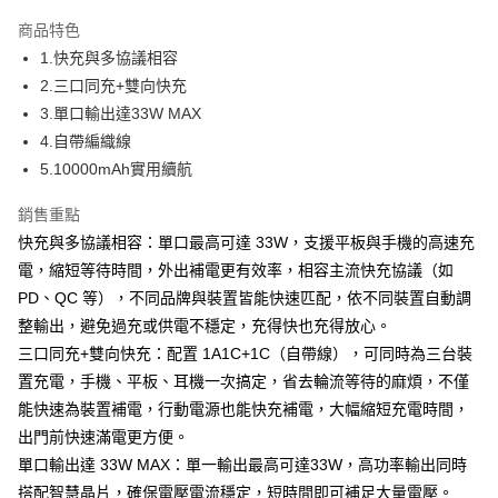
本島宅配-活動商品
商品特色
免運費
1.快充與多協議相容
2.三口同充+雙向快充
離島宅配-常溫商品
3.單口輸出達33W MAX
免運費
4.自帶編織線
5.10000mAh實用續航
銷售重點
快充與多協議相容：單口最高可達 33W，支援平板與手機的高速充
電，縮短等待時間，外出補電更有效率，相容主流快充協議（如
PD、QC 等），不同品牌與裝置皆能快速匹配，依不同裝置自動調
整輸出，避免過充或供電不穩定，充得快也充得放心。
三口同充+雙向快充：配置 1A1C+1C（自帶線），可同時為三台裝
置充電，手機、平板、耳機一次搞定，省去輪流等待的麻煩，不僅
能快速為裝置補電，行動電源也能快充補電，大幅縮短充電時間，
出門前快速滿電更方便。
單口輸出達 33W MAX：單一輸出最高可達33W，高功率輸出同時
搭配智慧晶片，確保電壓電流穩定，短時間即可補足大量電壓。