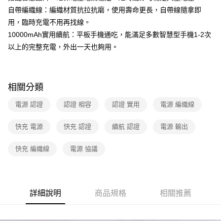
自帶編織線：編織材質抗拉抗磨，使用壽命更長，自帶線隨拿即
用，臨時充電不用再找線。
10000mAh實用續航：平板手機通吃，能滿足多數智慧型手機1-2次
以上的完整充電，外出一天也夠用。
相關分類
電源 認證
認證 相容
認證 實用
電源 編織線
快充 電源
快充 認證
續航 認證
電源 輸出
快充 編織線
電源 協議
詳細說明
商品規格
相關推薦