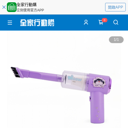
全家行動購
開啟APP
立刻使用官方APP
0
1
/
1