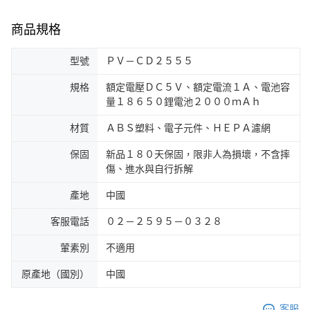
商品規格
型號
ＰＶ－ＣＤ２５５５
規格
額定電壓ＤＣ５Ｖ、額定電流１Ａ、電池容
量１８６５０鋰電池２０００ｍＡｈ
材質
ＡＢＳ塑料、電子元件、ＨＥＰＡ濾網
保固
新品１８０天保固，限非人為損壞，不含摔
傷、進水與自行拆解
產地
中國
客服電話
０２－２５９５－０３２８
葷素別
不適用
原產地（國別）
中國
客服