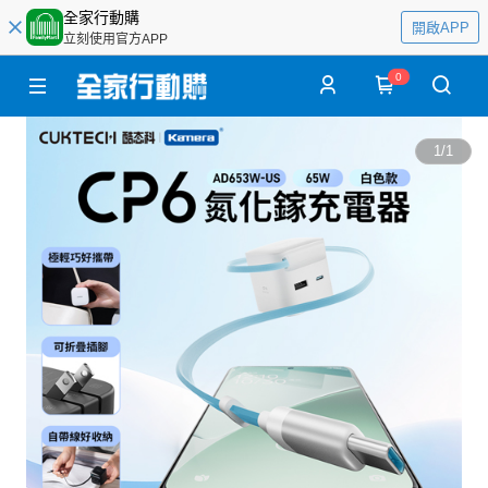
全家行動購
開啟APP
立刻使用官方APP
0
1
/
1