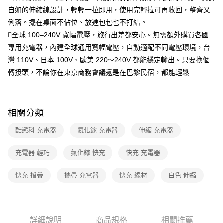
自如的伸縮線設計，輕輕一拉即用，使用完輕拉可再收回，整齊又
俐落。擺在桌面不佔位、放進包包也不打結。
全球 100–240V 寬幅電壓，旅行出差都安心。無需額外購買各國
專用充電器，內建全球通用寬幅電壓，自動適配不同電壓環境，台
灣 110V、日本 100V、歐美 220～240V 都能穩定輸出。只要換個
轉接頭，不論你在東京商務會議還是在巴黎民宿，都能輕鬆
相關分類
酷態科 充電器
氮化鎵 充電器
伸縮 充電器
充電器 輕巧
氮化鎵 快充
快充 充電器
快充 摺疊
攜帶 充電器
快充 線材
白色 伸縮
詳細說明
商品規格
相關推薦