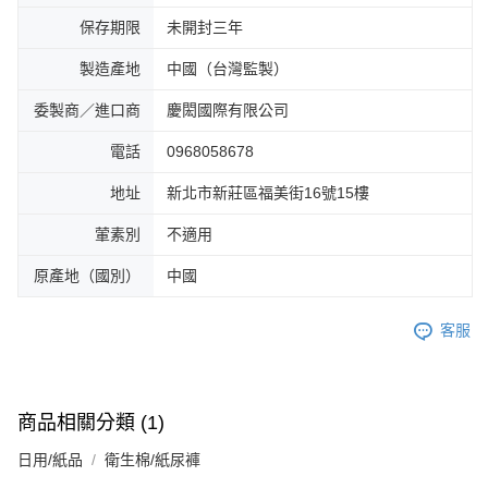
保存期限
未開封三年
製造產地
中國（台灣監製）
委製商／進口商
慶閎國際有限公司
電話
0968058678
地址
新北市新莊區福美街16號15樓
葷素別
不適用
原產地（國別）
中國
客服
商品相關分類 (1)
日用/紙品
衛生棉/紙尿褲