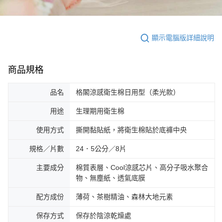
顯示電腦版詳細說明
商品規格
品名
格閣涼感衛生棉日用型（柔光款）
用途
生理期用衛生棉
使用方式
撕開黏貼紙，將衛生棉貼於底褲中央
規格／片數
24．5公分／8片
主要成分
棉質表層、Cool涼感芯片、高分子吸水聚合
物、無塵紙、透氣底膜
配方成份
薄荷、茶樹精油、森林大地元素
保存方式
保存於陰涼乾燥處