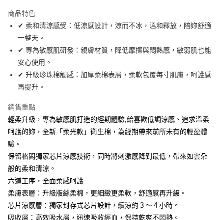
運送方式
商品特色
✔ 柔和清涼感受：低涼感設計，涼而不冰，溫和釋放，陪妳舒適
全家取貨付款
一整天。
免運費
✔ 專為敏感肌研發：親膚材質，降低摩擦與悶熱感，敏弱肌也能
常溫-付款後全家取貨
安心使用。
免運費
✔ 升級珍珠棉觸感：加厚柔棉表層，柔軟包覆每寸肌膚，呵護感
再提升。
銷售重點
輕柔升級，專為敏感肌打造的經期體驗,給喜歡低調涼感、追求溫柔
呵護的妳，全新「柔光款」衛生棉，為經期帶來前所未有的輕盈體
驗。
保留格閣獨家芯片涼感技術，同時將刺激感降到最低，帶來如雲朵
般的柔和清涼。
六道工序，全面柔感呵護
柔膚表層：升級版絲柔棉，更細緻更柔軟，舒適感再升級。
芯片涼感層：獨家封存式芯片設計，續涼約３～４小時。
吸收層：高效吸水層，迅速吸收經血，保持乾爽不悶熱。