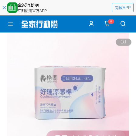
全家行動購
開啟APP
立刻使用官方APP
0
1
/
1