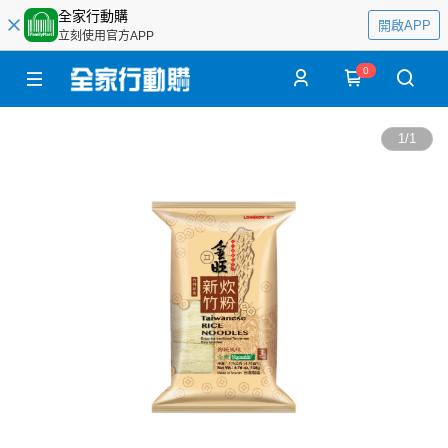
全家行動購
開啟APP
立刻使用官方APP
0
1
/
1