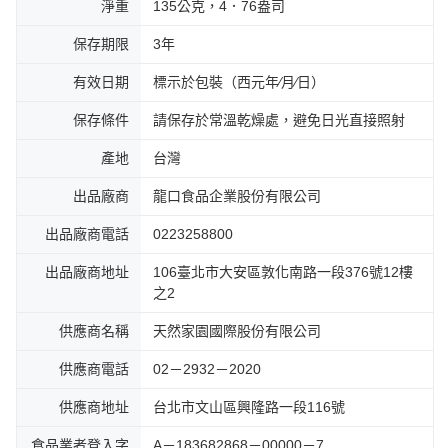
淨重
135公克，4．76盎司
保存期限
3年
有效日期
標示於包裝（西元年⁄月⁄日）
保存條件
請保存於常溫乾燥處，避免日光直接照射
產地
台灣
出品廠商
龍口食品企業股份有限公司
出品廠商電話
0223258800
出品廠商地址
106臺北市大安區敦化南路一段376號12樓
之2
供應商名稱
天然家園國際股份有限公司
供應商電話
02－2932－2020
供應商地址
台北市文山區興隆路一段116號
食品業者登入字
A－183682868－00000－7