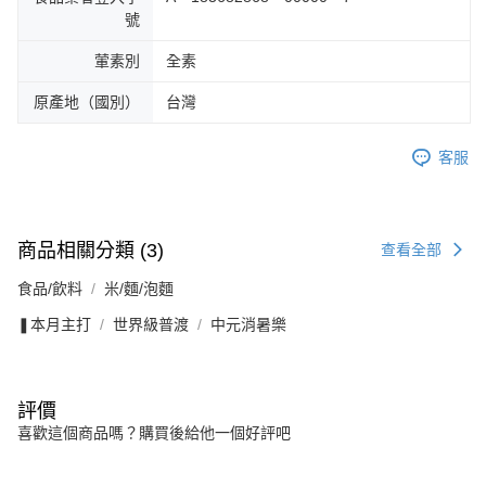
號
葷素別
全素
原產地（國別）
台灣
客服
商品相關分類 (3)
查看全部
食品/飲料
米/麵/泡麵
❚本月主打
世界級普渡
中元消暑樂
評價
喜歡這個商品嗎？購買後給他一個好評吧