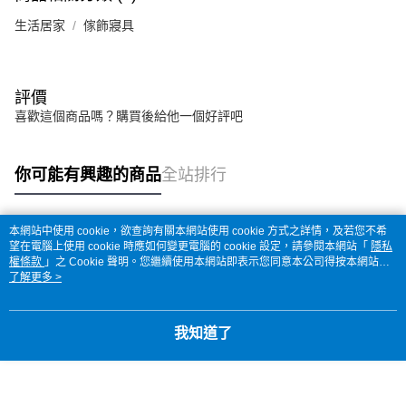
生活居家
傢飾寢具
評價
喜歡這個商品嗎？購買後給他一個好評吧
你可能有興趣的商品
全站排行
本網站中使用 cookie，欲查詢有關本網站使用 cookie 方式之詳情，及若您不希
熱門標籤
望在電腦上使用 cookie 時應如何變更電腦的 cookie 設定，請參閱本網站「
隱私
權條款
」之 Cookie 聲明。您繼續使用本網站即表示您同意本公司得按本網站使
用條款之 Cookie 聲明使用 cookie。
了解更多 >
我知道了