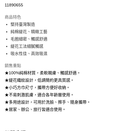
超商取貨付款
11890655
運送方式
商品特色
堅持臺灣製造
全家取貨付款
純棉緹花、精緻工藝
免運費
毛圈細密、觸感舒適
常溫-付款後全家取貨
緹花工法細膩觸感
免運費
吸水性佳、高效吸濕
銷售重點
★100%純棉材質，柔軟親膚、觸感舒適。
★緹花織紋設計，低調簡約更具質感。
★小巧方巾尺寸，攜帶方便好收納。
★不易刺激肌膚，適合各年齡層使用。
★多用途設計，可用於洗臉、擦手、隨身攜帶。
★居家、辦公、旅行皆適合使用。