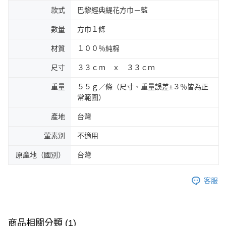
款式
巴黎經典緹花方巾－藍
數量
方巾１條
材質
１００％純棉
尺寸
３３ｃｍ ｘ ３３ｃｍ
重量
５５ｇ／條（尺寸、重量誤差±３％皆為正
常範圍）
產地
台灣
葷素別
不適用
原產地（國別）
台灣
客服
商品相關分類 (1)