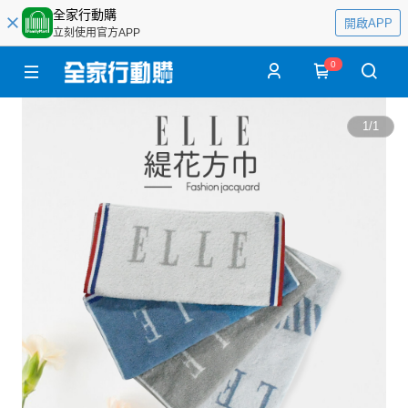
全家行動購
開啟APP
立刻使用官方APP
0
1
/
1