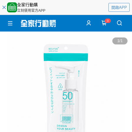
全家行動購
開啟APP
立刻使用官方APP
0
1
/
1