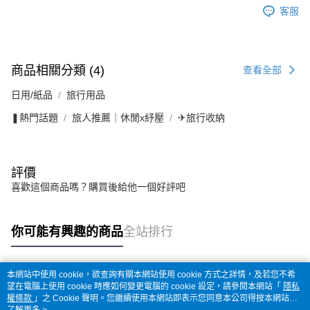
客服
商品相關分類 (4)
查看全部
日用/紙品
旅行用品
❚熱門話題
旅人推薦｜休閒x紓壓
✈旅行收納
評價
喜歡這個商品嗎？購買後給他一個好評吧
你可能有興趣的商品
全站排行
本網站中使用 cookie，欲查詢有關本網站使用 cookie 方式之詳情，及若您不希
熱門標籤
望在電腦上使用 cookie 時應如何變更電腦的 cookie 設定，請參閱本網站「
隱私
權條款
」之 Cookie 聲明。您繼續使用本網站即表示您同意本公司得按本網站使