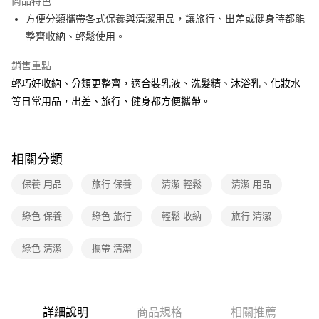
商品特色
方便分類攜帶各式保養與清潔用品，讓旅行、出差或健身時都能
全家取貨付款
整齊收納、輕鬆使用。
每筆NT$40，滿NT$390(含以上)免運費
銷售重點
常溫-付款後全家取貨
輕巧好收納、分類更整齊，適合裝乳液、洗髮精、沐浴乳、化妝水
每筆NT$40，滿NT$390(含以上)免運費
等日常用品，出差、旅行、健身都方便攜帶。
相關分類
保養 用品
旅行 保養
清潔 輕鬆
清潔 用品
綠色 保養
綠色 旅行
輕鬆 收納
旅行 清潔
綠色 清潔
攜帶 清潔
詳細說明
商品規格
相關推薦