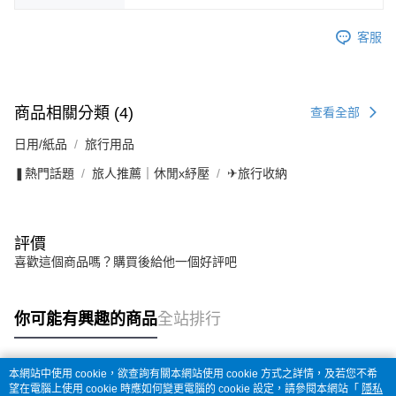
客服
商品相關分類 (4)
查看全部
日用/紙品
旅行用品
❚熱門話題
旅人推薦｜休閒x紓壓
✈旅行收納
評價
喜歡這個商品嗎？購買後給他一個好評吧
你可能有興趣的商品
全站排行
本網站中使用 cookie，欲查詢有關本網站使用 cookie 方式之詳情，及若您不希
熱門標籤
望在電腦上使用 cookie 時應如何變更電腦的 cookie 設定，請參閱本網站「
隱私