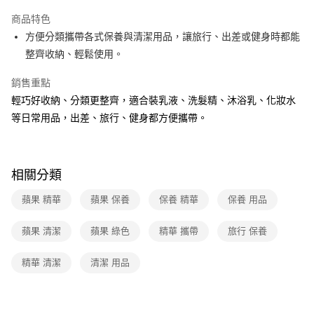
運送方式
商品特色
方便分類攜帶各式保養與清潔用品，讓旅行、出差或健身時都能
全家取貨付款
整齊收納、輕鬆使用。
免運費
銷售重點
常溫-付款後全家取貨
輕巧好收納、分類更整齊，適合裝乳液、洗髮精、沐浴乳、化妝水
免運費
等日常用品，出差、旅行、健身都方便攜帶。
相關分類
蘋果 精華
蘋果 保養
保養 精華
保養 用品
蘋果 清潔
蘋果 綠色
精華 攜帶
旅行 保養
精華 清潔
清潔 用品