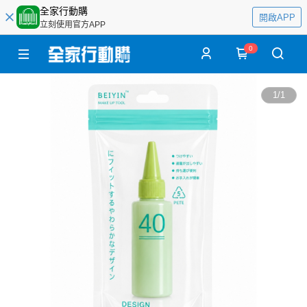
全家行動購
開啟APP
立刻使用官方APP
0
1
/
1