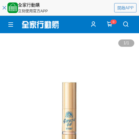
全家行動購
開啟APP
立刻使用官方APP
0
1
/
1