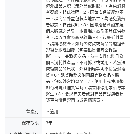
海外出品原貌（無外盒或封膜），為免消費
者疑惑，特此說明。2、因每次進貨產地不
一，以商品外盒包裝產地為主，為避免消費
者疑惑，特此說明。3、因電腦螢幕設定及
個人觀感之差異，本賣場之商品圖片僅供參
考，以收到實際商品為準。4、包裹拆封當
下請務必檢查，如有少寄貨或商品問題經查
證後會處理回覆（包裝出貨皆有全程錄
影）。5、美妝類商品，為一次性包裝且為
個人消耗性產品，不可拆封或試用，若無法
恢復商品的原狀、外盒損壞等均不接受退換
貨。6、退貨時務必附回原完整商品、贈
品、包裝外盒均齊全。7、使用中或使用後
如有出現紅腫異常時，請立即停用或洽專業
醫生。8、要求完美者或對商品有疑慮者建
議至台灣直營門市或專櫃購買。
葷素別
不適用
保存期限
3年