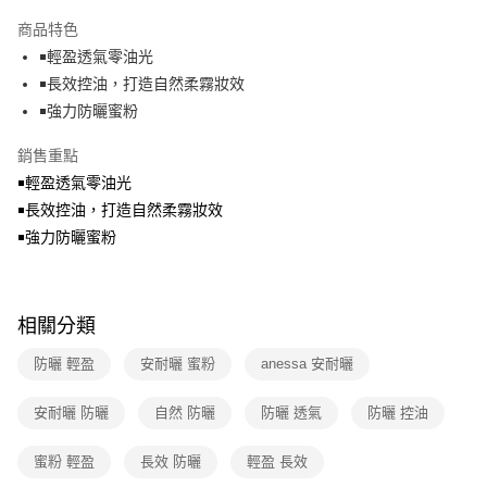
本島宅配-活動商品
商品特色
免運費
￭輕盈透氣零油光
￭長效控油，打造自然柔霧妝效
離島宅配-常溫商品
￭強力防曬蜜粉
免運費
銷售重點
￭輕盈透氣零油光
￭長效控油，打造自然柔霧妝效
￭強力防曬蜜粉
相關分類
防曬 輕盈
安耐曬 蜜粉
anessa 安耐曬
安耐曬 防曬
自然 防曬
防曬 透氣
防曬 控油
蜜粉 輕盈
長效 防曬
輕盈 長效