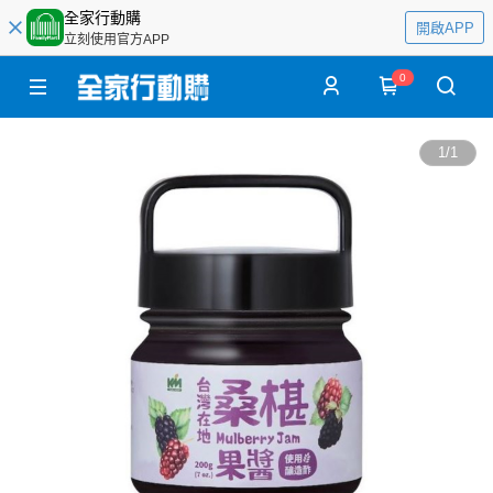
全家行動購
開啟APP
立刻使用官方APP
0
1
/
1