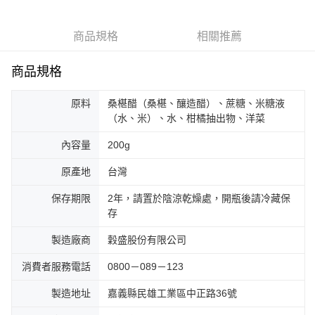
商品規格
相關推薦
商品規格
原料
桑椹醋（桑椹、釀造醋）、蔗糖、米糖液
（水、米）、水、柑橘抽出物、洋菜
內容量
200g
原產地
台灣
保存期限
2年，請置於陰涼乾燥處，開瓶後請冷藏保
存
製造廠商
穀盛股份有限公司
消費者服務電話
0800－089－123
製造地址
嘉義縣民雄工業區中正路36號