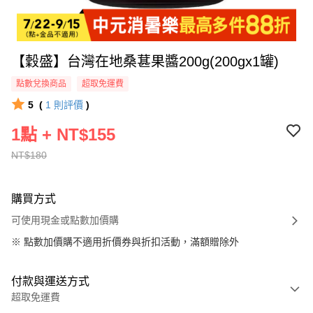
【穀盛】台灣在地桑葚果醬200g(200gx1罐)
點數兌換商品
超取免運費
5
(
1
則評價
)
1點 + NT$155
NT$180
購買方式
可使用現金或點數加價購
※
點數加價購不適用折價券與折扣活動，滿額贈除外
付款與運送方式
超取免運費