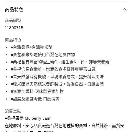
付款方式
商品特色
全家線上支付
商品編號
運送方式
11890715
全家取貨付款
商品特色
免運費
●台灣桑椹+台灣糯米醋
■桑葚和米都是使用台灣在地農作物
常溫-付款後全家取貨
■桑椹含有豐富的維生素C、維生素K、鈣、鉀等營養素
免運費
■桑椹含膳食纖維，增添飲食多樣性與豐富口感
■含天然發酵有機酸，呈現酸香層次，提升料理風味
■糯米醋以天然糯米發酵製成，酸香自然、口感圓潤
■無添加香料,甜味劑等添加物
■甜度及酸度降低.口感清爽
銷售重點
●桑椹果醬 Mulberry Jam
在地原料．安心品質嚴選台灣在地種植的桑椹，自然純淨，品質安