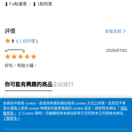
❚ Fa點優惠
❚ 1點特惠
評價
查看全部
5
(
1
則評價
)
w**********g
2026/07/01
好吃。有點小罐。
你可能有興趣的商品
全站排行
本網站中使用 cookie，欲查詢有關本網站使用 cookie 方式之詳情，及若您不希
熱門標籤
望在電腦上使用 cookie 時應如何變更電腦的 cookie 設定，請參閱本網站「
隱私
權條款
」之 Cookie 聲明。您繼續使用本網站即表示您同意本公司得按本網站使
用條款之 Cookie 聲明使用 cookie。
了解更多 >