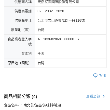
供應商名稱
天然家園國際股份有限公司
供應商電話
02－2932－2020
供應商地址
台北市文山區興隆路一段116號
原產地（國）
台灣
食品業者登入字
A－183682868－00000－7
號
葷素別
全素
原產地（國別）
台灣
客服
商品相關分類 (4)
查看全部
食品/飲料
南北貨/油品/調味料/罐頭