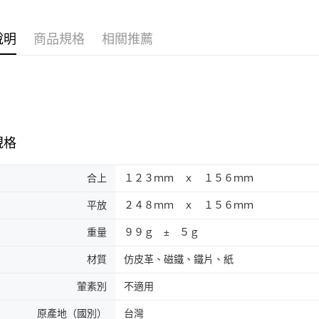
說明
商品規格
相關推薦
規格
合上
１２３ｍｍ ｘ １５６ｍｍ
平放
２４８ｍｍ ｘ １５６ｍｍ
重量
９９ｇ ± ５ｇ
材質
仿皮革、磁鐵、鐵片、紙
葷素別
不適用
原產地（國別）
台灣