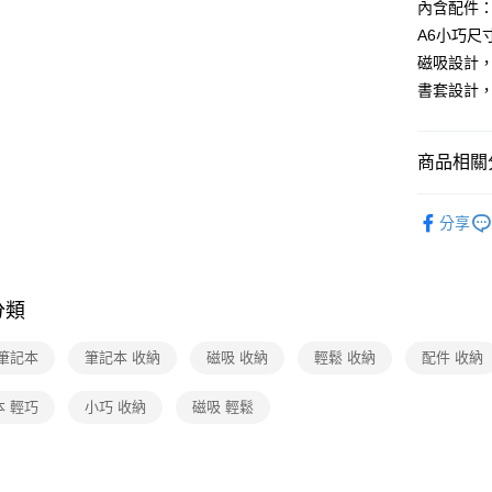
常溫-付款
內含配件：
免運費
A6小巧尺
磁吸設計，
書套設計
商品相關分
文玩/圖書
分享
❚本月主
分類
 筆記本
筆記本 收納
磁吸 收納
輕鬆 收納
配件 收納
本 輕巧
小巧 收納
磁吸 輕鬆