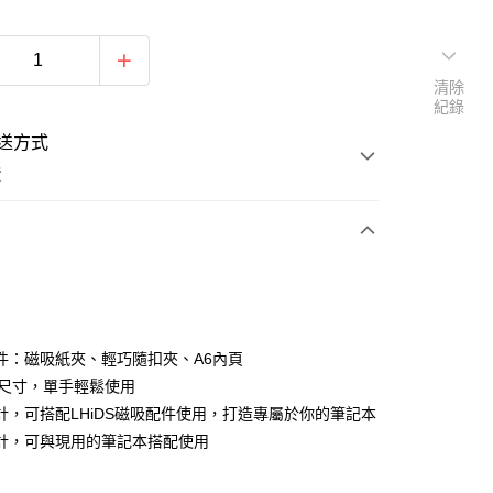
清除
紀錄
送方式
費
支付
付款
件：磁吸紙夾、輕巧隨扣夾、A6內頁
巧尺寸，單手輕鬆使用
計，可搭配LHiDS磁吸配件使用，打造專屬於你的筆記本
付款
計，可與現用的筆記本搭配使用