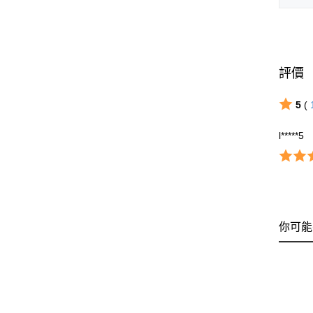
評價
5
(
l*****5
你可能