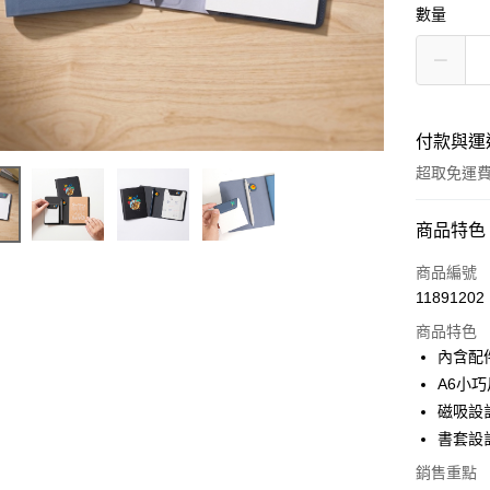
數量
付款與運
超取免運
付款方式
商品特色
全家線上
商品編號
11891202
超商取貨
商品特色
內含配
運送方式
A6小
磁吸設
全家取貨
書套設
免運費
銷售重點