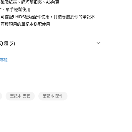
後全家取貨
磁吸紙夾、輕巧隨扣夾、A6內頁
寸，單手輕鬆使用
可搭配LHiDS磁吸配件使用，打造專屬於你的筆記本
，可與現用的筆記本搭配使用
類 (2)
/影音
肖像/動漫週邊
客服
打
限量授權周邊
玩具總動員
筆記本 書套
筆記本 配件