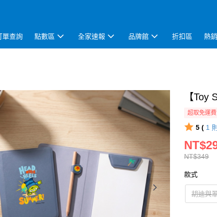
訂單查詢
點數區
全家速報
品牌館
折扣區
熱
【Toy
超取免運費
5 (
1
NT$2
NT$349
款式
胡迪與