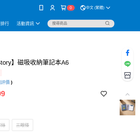
0
中文 (繁體)
銷排行
活動資訊
 Story】磁吸收納筆記本A6
則評價
)
99
翠絲
三眼怪