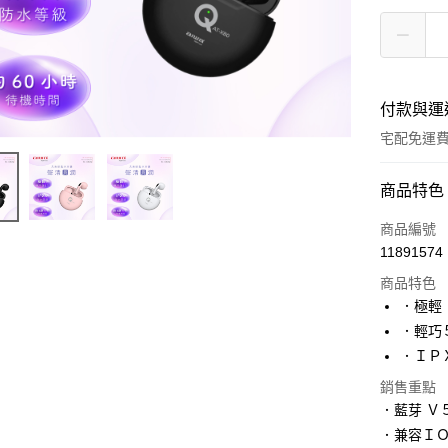
付款與運
宅配免運
付款方式
商品特色
全家線上
商品編號
11891574
商品特色
運送方式
．極輕
本島宅配-
．輕巧
免運費
．ＩＰ
銷售重點
離島宅配-
．藍芽 Ｖ
免運費
．兼容Ｉ