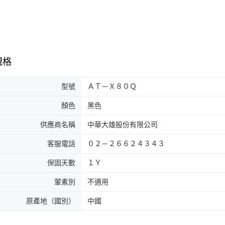
規格
型號
ＡＴ－Ｘ８０Ｑ
顏色
黑色
供應商名稱
中華大雄股份有限公司
客服電話
０２－２６６２４３４３
保固天數
１Ｙ
葷素別
不適用
原產地（國別）
中國