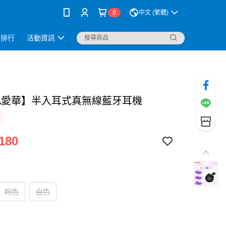
0
中文 (繁體)
銷排行
活動資訊
WA愛華】半入耳式真無線藍牙耳機
180
粉色
白色