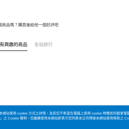
個商品嗎？購買後給他一個好評吧
有興趣的商品
全站排行
本網站使用 cookie 方式之詳情，及若您不希望在電腦上使用 cookie 時應如何變更電腦的
」之 Cookie 聲明。您繼續使用本網站即表示您同意本公司得按本網站使用條款之 Coo
關於我們
客服資訊
品牌故事
購物說明