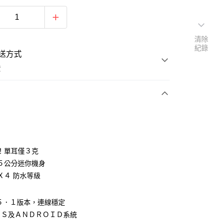
清除
紀錄
送方式
費
支付
！單耳僅３克
活動商品
５公分迷你機身
Ｘ４ 防水等級
常溫商品
５．１版本，連線穩定
ＯＳ及ＡＮＤＲＯＩＤ系統