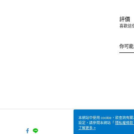
評價
喜歡這
你可能
本網站中使用 cookie，欲查詢有關
設定，請參閱本網站「
隱私權條款
使用 cookie。
了解更多 >