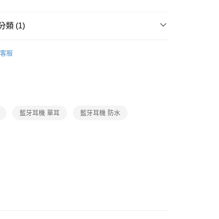
類 (1)
3C週邊/配件
客服
藍牙耳機 單耳
藍牙耳機 防水