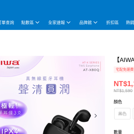
訂單查詢
點數區
全家速報
品牌館
折扣區
熱
【AI
宅配免運費
NT$1,
NT$1,590
顏色
黑色
數量