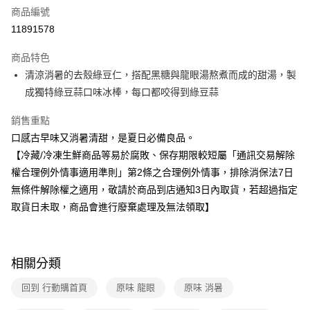
商品編號
超商取貨付款
11891578
運送方式
商品特色
清涼消暑的去殼綠豆仁，搭配黑糖與龍眼湯熬煮而成的甜湯，製
冷凍-全家取貨付款
成獨特綠豆蒜口味冰棒，每口都咬得到綠豆蒜
免運費
銷售重點
冷凍-付款後全家取貨
口感古早味又消暑清甜，是夏日必備良品。
免運費
【冷藏/冷凍生鮮商品等易於腐敗、保存期限較短屬「通訊交易解除
權合理例外情事適用準則」第2條之合理例外情事，排除消保法7日
無條件解除權之適用，敬請於商品到店通知3日內取貨，若超過指定
取貨日未取，商品會進行廢棄處理及無法領取】
相關分類
回到 行動購首頁
原味 龍眼
原味 消暑