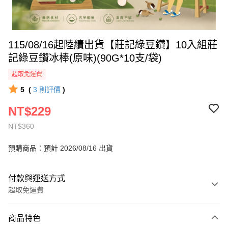
115/08/16起陸續出貨【莊記綠豆鑽】10入組莊
記綠豆鑽冰棒(原味)(90G*10支/袋)
超取免運費
5
(
3
則評價
)
NT$229
NT$360
預購商品：預計 2026/08/16 出貨
付款與運送方式
超取免運費
付款方式
商品特色
全家線上支付