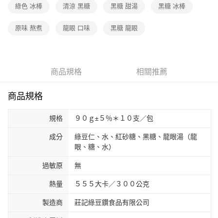
綠色 冰棒
清涼 黑糖
黑糖 甜湯
黑糖 冰棒
原味 熬煮
龍眼 口味
黑糖 龍眼
商品規格
相關推薦
商品規格
規格
９０ｇ±５％＊１０支／包
成分
綠豆仁、水、紅砂糖、黑糖、龍眼湯（龍
眼、糖、水）
過敏原
無
熱量
５５５大卡／３００公克
製造商
莊記綠豆鑽食品有限公司