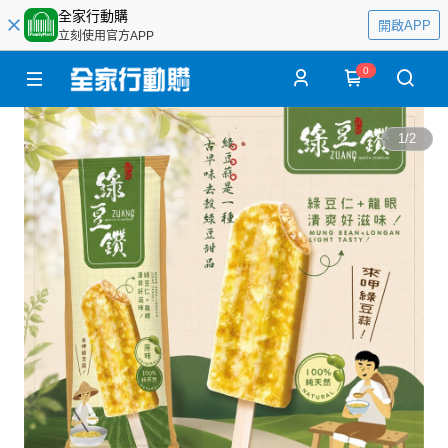
全家行動購
開啟APP
立刻使用官方APP
0
1
/
2