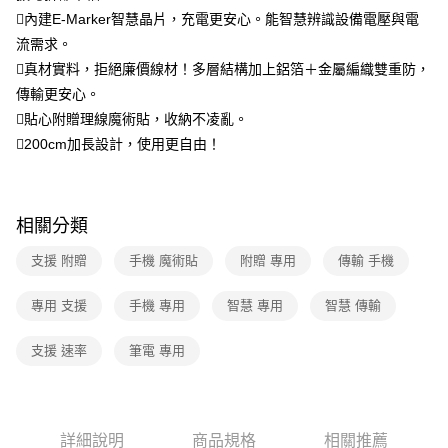
內建E-Marker智慧晶片，充電更安心。能智慧辨識設備電壓與電
流需求。
真材實料，拒絕廉價線材！多層結構加上鋁箔＋金屬編織雙重防，
傳輸更安心。
貼心附贈理線魔術貼，收納不凌亂。
200cm加長設計，使用更自由！
相關分類
支援 附贈
手機 魔術貼
附贈 專用
傳輸 手機
專用 支援
手機 專用
智慧 專用
智慧 傳輸
支援 速率
筆電 專用
詳細說明
商品規格
相關推薦