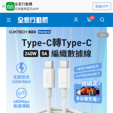
全家行動購
開啟APP
立刻使用官方APP
0
1
/
1