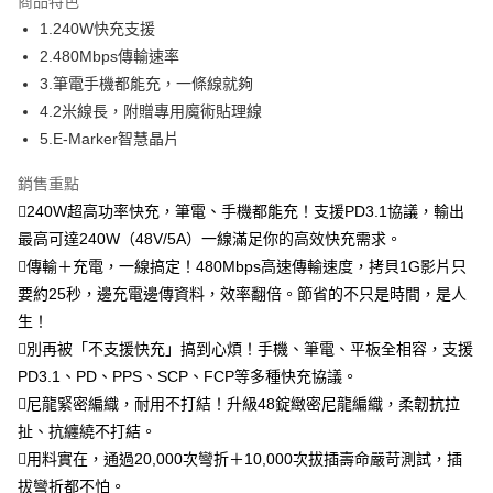
商品特色
免運費
1.240W快充支援
2.480Mbps傳輸速率
離島宅配-常溫商品
3.筆電手機都能充，一條線就夠
免運費
4.2米線長，附贈專用魔術貼理線
5.E-Marker智慧晶片
銷售重點
240W超高功率快充，筆電、手機都能充！支援PD3.1協議，輸出
最高可達240W（48V/5A）一線滿足你的高效快充需求。
傳輸＋充電，一線搞定！480Mbps高速傳輸速度，拷貝1G影片只
要約25秒，邊充電邊傳資料，效率翻倍。節省的不只是時間，是人
生！
別再被「不支援快充」搞到心煩！手機、筆電、平板全相容，支援
PD3.1、PD、PPS、SCP、FCP等多種快充協議。
尼龍緊密編織，耐用不打結！升級48錠緻密尼龍編織，柔韌抗拉
扯、抗纏繞不打結。
用料實在，通過20,000次彎折＋10,000次拔插壽命嚴苛測試，插
拔彎折都不怕。