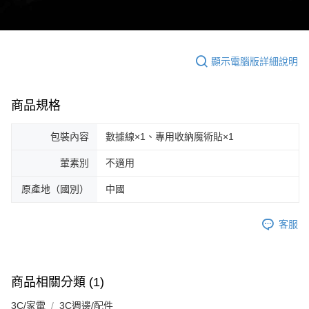
顯示電腦版詳細說明
商品規格
包裝內容
數據線×1、專用收納魔術貼×1
葷素別
不適用
原產地（國別）
中國
客服
商品相關分類 (1)
3C/家電
3C週邊/配件