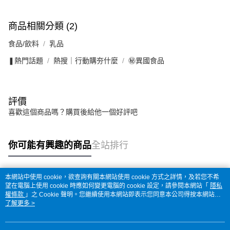
商品相關分類 (2)
食品/飲料
乳品
❚熱門話題
熱搜｜行動購夯什麼
㊙異國食品
評價
喜歡這個商品嗎？購買後給他一個好評吧
你可能有興趣的商品
全站排行
本網站中使用 cookie，欲查詢有關本網站使用 cookie 方式之詳情，及若您不希
熱門標籤
望在電腦上使用 cookie 時應如何變更電腦的 cookie 設定，請參閱本網站「
隱私
權條款
」之 Cookie 聲明。您繼續使用本網站即表示您同意本公司得按本網站使
用條款之 Cookie 聲明使用 cookie。
了解更多 >