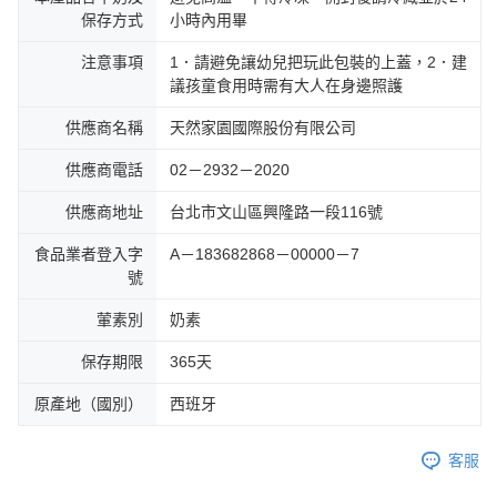
保存方式
小時內用畢
注意事項
1．請避免讓幼兒把玩此包裝的上蓋，2．建
議孩童食用時需有大人在身邊照護
供應商名稱
天然家園國際股份有限公司
供應商電話
02－2932－2020
供應商地址
台北市文山區興隆路一段116號
食品業者登入字
A－183682868－00000－7
號
葷素別
奶素
保存期限
365天
原產地（國別）
西班牙
客服