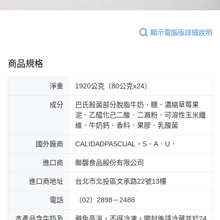
顯示電腦版詳細說明
商品規格
淨重
1920公克（80公克x24）
成分
巴氏殺菌部分脫脂牛奶．糖．濃縮草莓果
泥．乙醯化己二酸．二澱粉．可溶性玉米纖
維．牛奶鈣．香料．果膠．乳酸菌
國外廠商
CALIDADPASCUAL，S．A．U．
進口商
聯馥食品股份有限公司
進口商地址
台北市北投區文承路22號13樓
電話
（02）2898－2488
本產品含牛奶及
避免高溫，不得冷凍。開封後請冷藏並於24