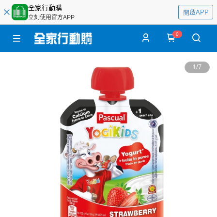
全家行動購
開啟APP
立刻使用官方APP
0
1
/
7