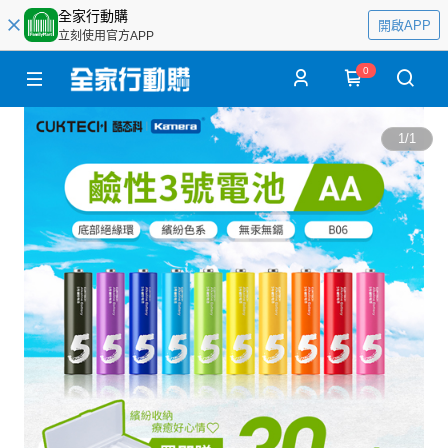
全家行動購
開啟APP
立刻使用官方APP
0
1
/
1