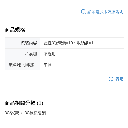
顯示電腦版詳細說明
商品規格
包裝內容
鹼性3號電池×10、收納盒×1
葷素別
不適用
原產地（國別）
中國
客服
商品相關分類 (1)
3C/家電
3C週邊/配件