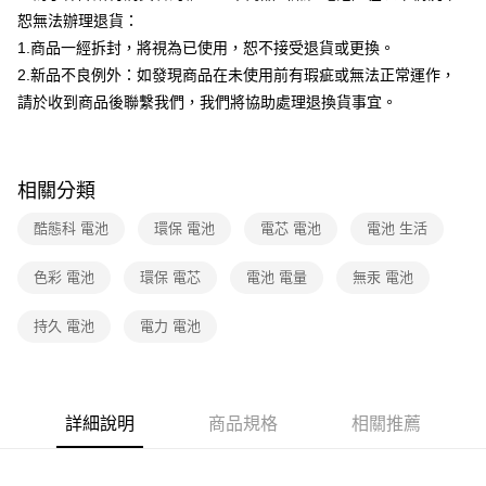
恕無法辦理退貨：
1.商品一經拆封，將視為已使用，恕不接受退貨或更換。
2.新品不良例外：如發現商品在未使用前有瑕疵或無法正常運作，
請於收到商品後聯繫我們，我們將協助處理退換貨事宜。
相關分類
酷態科 電池
環保 電池
電芯 電池
電池 生活
色彩 電池
環保 電芯
電池 電量
無汞 電池
持久 電池
電力 電池
詳細說明
商品規格
相關推薦