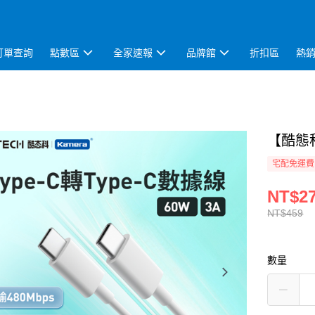
訂單查詢
點數區
全家速報
品牌館
折扣區
熱
【酷態科
宅配免運費
NT$2
NT$459
數量