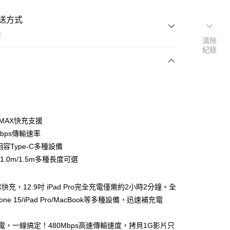
送方式
費
清除
紀錄
支付
W MAX快充支援
活動商品
0Mbps傳輸速率
相容Type-C多種設備
m/1.0m/1.5m多種長度可選
常溫商品
AX快充，12.9吋 iPad Pro完全充電僅需約2小時2分鐘。全
one 15/iPad Pro/MacBook等多種設備，迅速補充電
電，一線搞定！480Mbps高速傳輸速度，拷貝1G影片只