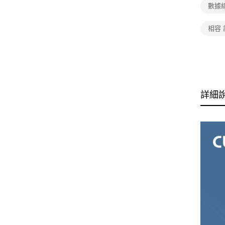
數據
相容 
詳細