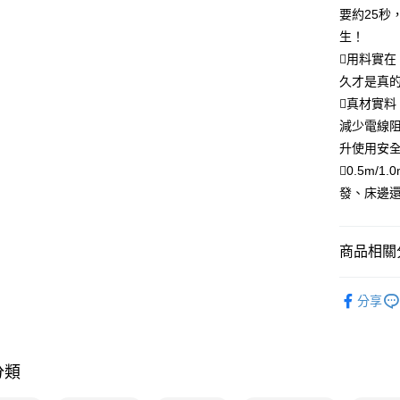
要約25
生！
用料實在
久才是真
真材實
減少電線
升使用安
0.5m/
發、床邊
商品相關分
3C/家電
分享
分類