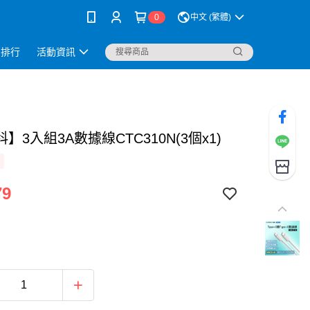
0
中文 (繁體)
銷排行
活動資訊
】3入組3A數據線CTC310N(3個x1)
79