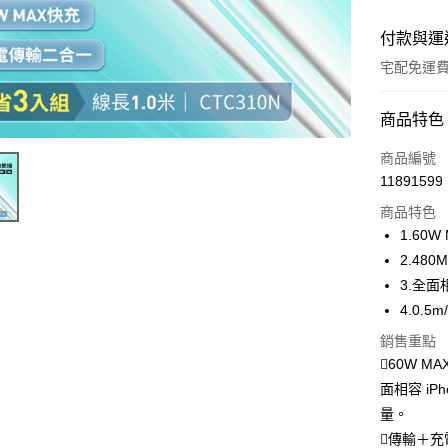
付款與運
宅配免運
付款方式
商品特色
全家線上
商品編號
11891599
商品特色
運送方式
1.60
本島宅配-
2.48
免運費
3.全面
4.0.5
離島宅配-
銷售重點
免運費
60W M
面相容 iPh
量。
傳輸＋充