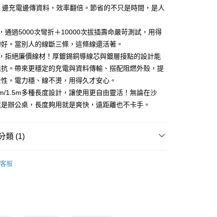
秒，邊充電邊傳資料，效率翻倍。節省的不只是時間，是人
，通過5000次彎折＋10000次拔插壽命嚴苛測試，用得
的好。當別人的線斷三條，這條線還活著。
料，拒絕廉價線材！厚鍍錫銅導線芯與鍍層接點的設計能
阻抗。帶來更穩定的充電與資料傳輸、搭配阻燃外殼，提
全性。電力穩、線不燙，用得久才安心。
1.0m/1.5m多種長度設計，讓使用更自由靈活！無論在沙
還是辦公桌，長度夠用就是爽快，遠距離也不卡手。
類 (1)
3C週邊/配件
客服