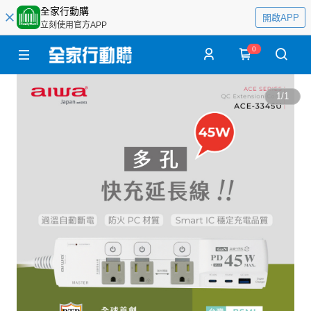
全家行動購
開啟APP
立刻使用官方APP
0
1
/
1