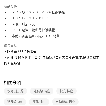
本島宅配-活動商品
商品特色
免運費
．ＰＤ、ＱＣ３．０ ４５Ｗ化鎵快充
．１ＵＳＢ、２ＴＹＰＥＣ
離島宅配-常溫商品
．４ 開 ３插 ６ 尺
免運費
．ＰＴＰ過溫自動斷電保護裝置
．本體 / 插座耐高溫防火 ＰＣ 材質
銷售重點
．防塵蓋 / 兒童防護蓋
．內建 ＳＭＡＲＴ ＩＣ 自動偵測每孔裝置所需電流,提供最穩定
的充電品質
相關分類
快充 延長線
延長線 插座
快充 插座
延長線 usb
多孔 插座
自動斷電 插座