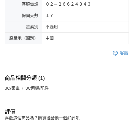
客服電話
０２－２６６２４３４３
保固天數
１Ｙ
葷素別
不適用
原產地（國別）
中國
客服
商品相關分類 (1)
3C/家電
3C週邊/配件
評價
喜歡這個商品嗎？購買後給他一個好評吧