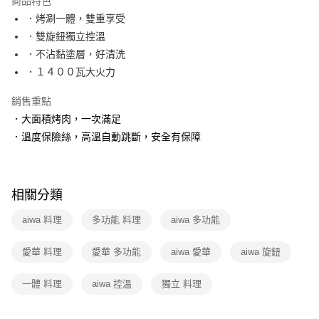
商品特色
免運費
．烤涮一體，雙重享受
．雙旋鈕獨立控溫
離島宅配-常溫商品
．不沾黏塗層，好清洗
免運費
．１４００瓦大火力
銷售重點
．大面積烤肉，一次滿足
．溫度保險絲，高溫自動跳斷，安全有保障
相關分類
aiwa 料理
多功能 料理
aiwa 多功能
愛華 料理
愛華 多功能
aiwa 愛華
aiwa 旋鈕
一體 料理
aiwa 控溫
獨立 料理