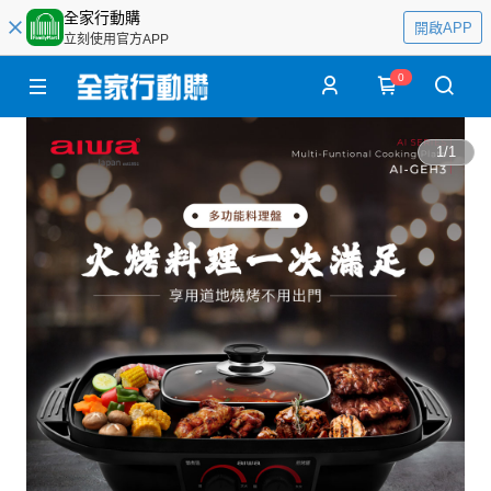
全家行動購
開啟APP
立刻使用官方APP
0
1
/
1