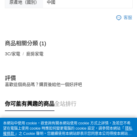
原產地（國別）
中國
客服
商品相關分類 (1)
3C/家電
廚房家電
評價
喜歡這個商品嗎？購買後給他一個好評吧
你可能有興趣的商品
全站排行
本網站中使用 cookie，欲查詢有關本網站使用 cookie 方式之詳情，及若您不希
熱門標籤
望在電腦上使用 cookie 時應如何變更電腦的 cookie 設定，請參閱本網站「
隱私
權條款
」之 Cookie 聲明。您繼續使用本網站即表示您同意本公司得按本網站使