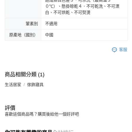
０℃）、懸掛晾乾４．不可乾洗、不可漂
白、不可烘乾、不可熨燙
葷素別
不適用
原產地（國別）
中國
客服
商品相關分類 (1)
生活居家
傢飾寢具
評價
喜歡這個商品嗎？購買後給他一個好評吧