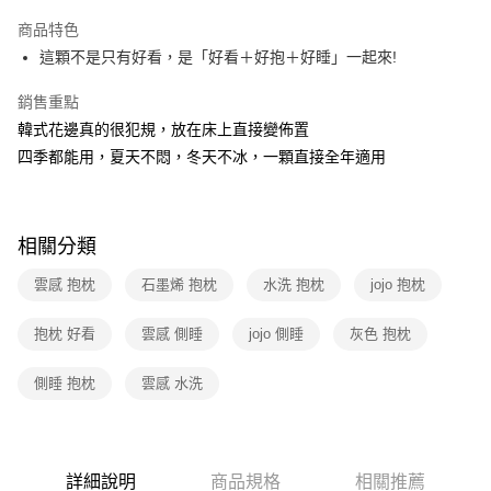
運送方式
商品特色
這顆不是只有好看，是「好看＋好抱＋好睡」一起來!
全家取貨付款
免運費
銷售重點
韓式花邊真的很犯規，放在床上直接變佈置
常溫-付款後全家取貨
四季都能用，夏天不悶，冬天不冰，一顆直接全年適用
免運費
相關分類
雲感 抱枕
石墨烯 抱枕
水洗 抱枕
jojo 抱枕
抱枕 好看
雲感 側睡
jojo 側睡
灰色 抱枕
側睡 抱枕
雲感 水洗
詳細說明
商品規格
相關推薦