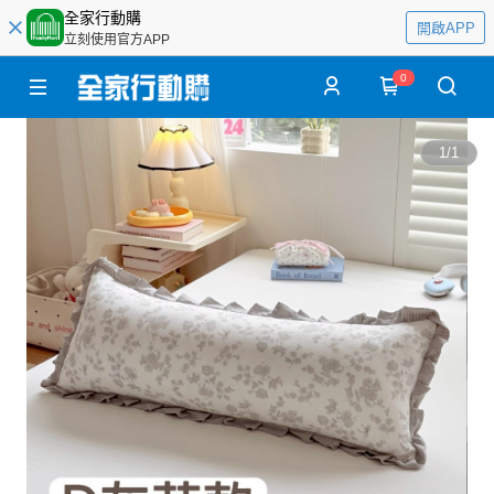
全家行動購
開啟APP
立刻使用官方APP
0
1
/
1