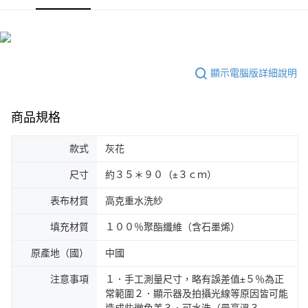
顯示電腦版詳細說明
商品規格
款式
灰花
尺寸
約３５＊９０（±３ｃｍ）
表布材質
高克重水洗紗
填充材質
１００％聚酯纖維（含石墨烯）
原產地（國）
中國
注意事項
１．手工測量尺寸，略有誤差值±５％為正
常範圍２．顯示器及拍攝光線等原因皆可能
造成些微色差３．可水洗（最高溫３