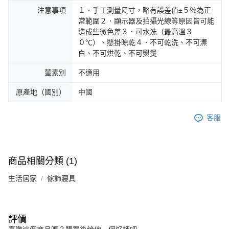
注意事項
１．手工測量尺寸，略有誤差值±５％為正
常範圍２．顯示器及拍攝光線等原因皆可能
造成些微色差３．可水洗（最高溫３
０℃）、懸掛晾乾４．不可乾洗、不可漂
白、不可烘乾、不可熨燙
葷素別
不適用
原產地（國別）
中國
客服
商品相關分類 (1)
生活居家
傢飾寢具
評價