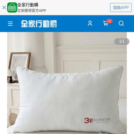
全家行動購
開啟APP
立刻使用官方APP
0
1
/
1