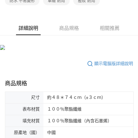
防水 不易變形
車縫 耐用
壓紋 耐用
詳細說明
商品規格
相關推薦
顯示電腦版詳細說明
商品規格
尺寸
約４８＊７４ｃｍ（±３ｃｍ）
表布材質
１００％聚酯纖維
填充材質
１００％聚酯纖維（內含石墨烯）
原產地（國）
中國