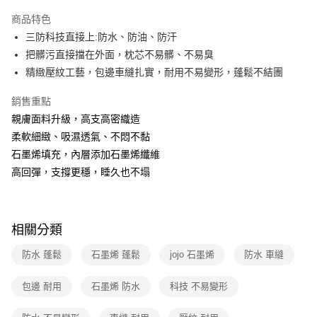
運送方式
商品特色
三防科技直接上:防水、防油、防汗
全家取貨付款
把髒污直接擋在外面，枕芯不易髒、不易臭
免運費
精緻壓紋工藝，包邊車縫扎實，耐用不易變形，蓬鬆不結團
常溫-付款後全家取貨
銷售重點
免運費
親膚面料升級，高支高密織造
柔軟細緻、吸濕透氣、不悶不黏
石墨烯填充，內層添加石墨烯纖維
高回彈，支撐更穩，睡久也不塌
相關分類
防水 蓬鬆
石墨烯 蓬鬆
jojo 石墨烯
防水 車縫
包邊 耐用
石墨烯 防水
科技 不易變形