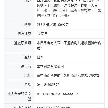
成分
西洋山葵，食品製造用劑（D－山梨醇），
砂糖，玉米澱粉，油菜籽油，食鹽，大豆
粉，水，山葵，香料，薑黃，檸檬酸，玉米
糖膠，食用藍色一號。
熱量
288大卡／每100公克
保存期限
16個月
過敏原資訊
本產品含有大豆，不適合對其過敏體質者食
用。
產地
日本
進口商
昱本貿易有限公司
地址
臺中市南區福順里忠明南路789號38樓之2
電話
04－24962579
食品業者登錄字
B－189179149－00000－7
號