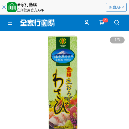
全家行動購
開啟APP
立刻使用官方APP
0
1
/
3