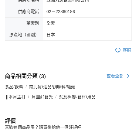
供應商名稱
亞洲力瑟企業有限公司
供應商電話
02－22860186
葷素別
全素
原產地（國別）
日本
客服
商品相關分類 (3)
查看全部
食品/飲料
南北貨/油品/調味料/罐頭
❚本月主打
月圓好食光
炙友極饗-食材/用品
評價
喜歡這個商品嗎？購買後給他一個好評吧