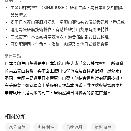
商品特色
由金印株式會社（KINJIRUSHI）研發生產，為日本山葵相關產
全家取貨付款
品品牌之一
免運費
採用日本產山葵原料調製，呈現山葵特有的清新香氣與辛香風味
常溫-付款後全家取貨
運用冷凍研磨技術製作，有助於維持山葵原有風味特性
免運費
口感帶有草本香氣與辛辣層次，適合搭配各式日式料理
可搭配壽司、生魚片、海鮮、肉類及其他日式餐點食用
銷售重點
日本金印生山葵醬是由日本知名山葵大廠「金印株式會社」所研發
的高品質山葵醬。與市面上使用化學色素及香料調配的「綠芥末」
不同，金印主要選用日本產原生山葵，並結合專利冷凍研磨技術，
完美保留了如同現磨山葵般的天然草本清香、微甜感與豐富層次的
辛辣風味，是高級壽司店、居酒屋與日料饕客的指定首選。
相關分類
風味 香氣
山葵 料理
清新 風味
原料 香氣