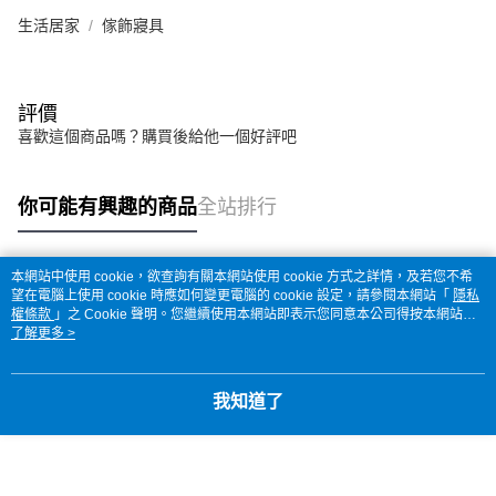
生活居家
傢飾寢具
評價
喜歡這個商品嗎？購買後給他一個好評吧
你可能有興趣的商品
全站排行
本網站中使用 cookie，欲查詢有關本網站使用 cookie 方式之詳情，及若您不希
熱門標籤
望在電腦上使用 cookie 時應如何變更電腦的 cookie 設定，請參閱本網站「
隱私
權條款
」之 Cookie 聲明。您繼續使用本網站即表示您同意本公司得按本網站使
用條款之 Cookie 聲明使用 cookie。
了解更多 >
我知道了