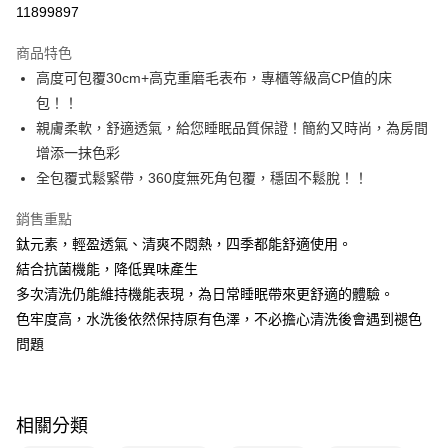
11899897
運送方式
商品特色
高度可包覆30cm+高克重磨毛表布，專櫃等級高CP值的床
全家取貨付款
包！！
免運費
親膚柔軟，舒適透氣，給您睡眠品質保證！簡約又時尚，為房間
常溫-付款後全家取貨
增添一抹色彩
免運費
全包覆式鬆緊帶，360度無死角包覆，穩固不鬆脫！！
銷售重點
鈦元素，輕盈透氣、清爽不悶熱，四季都能舒適使用。
結合抗菌機能，降低異味產生
多次清洗仍能維持機能表現，為日常睡眠帶來更舒適的體驗。
色牢度高，水洗後依然保持原有色澤，不必擔心清洗後會遇到褪色
問題
相關分類