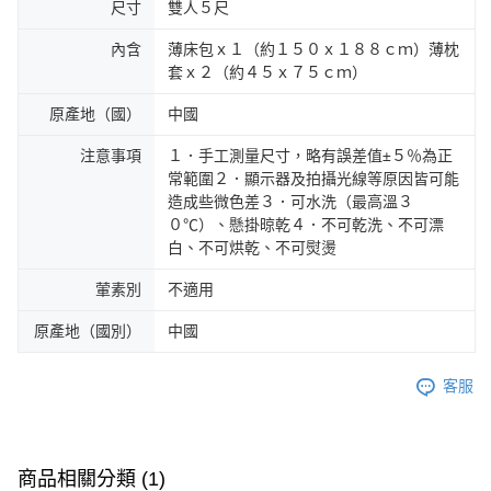
尺寸
雙人５尺
內含
薄床包ｘ１（約１５０ｘ１８８ｃｍ）薄枕
套ｘ２（約４５ｘ７５ｃｍ）
原產地（國）
中國
注意事項
１．手工測量尺寸，略有誤差值±５％為正
常範圍２．顯示器及拍攝光線等原因皆可能
造成些微色差３．可水洗（最高溫３
０℃）、懸掛晾乾４．不可乾洗、不可漂
白、不可烘乾、不可熨燙
葷素別
不適用
原產地（國別）
中國
客服
商品相關分類 (1)