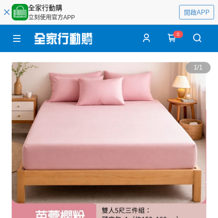
全家行動購
開啟APP
立刻使用官方APP
0
1
/
1