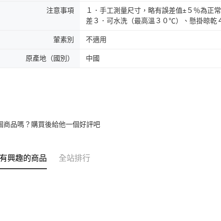
注意事項
１．手工測量尺寸，略有誤差值±５％為正
差３．可水洗（最高溫３０℃）、懸掛晾乾
葷素別
不適用
原產地（國別）
中國
個商品嗎？購買後給他一個好評吧
有興趣的商品
全站排行