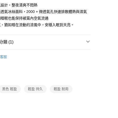
氣設計，整夜清爽不悶熱
透氣冰絲面料，2000 + 微透氣孔快速排散體熱與濕氣
間睡眠也能保持被窩內空氣流通
感，猶如睡在流動的涼風中，安穩入眠到天亮。
類 (1)
傢飾寢具
客服
黑色 輕盈
輕盈 持久
輕盈 耐用