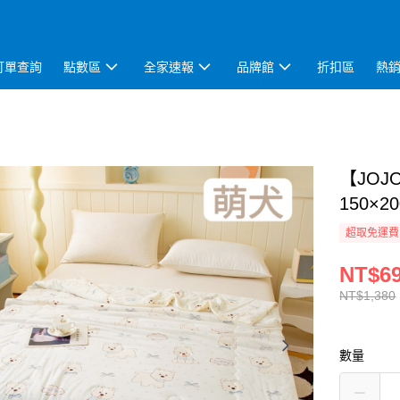
訂單查詢
點數區
全家速報
品牌館
折扣區
熱
【JO
150×2
超取免運費
NT$6
NT$1,380
數量