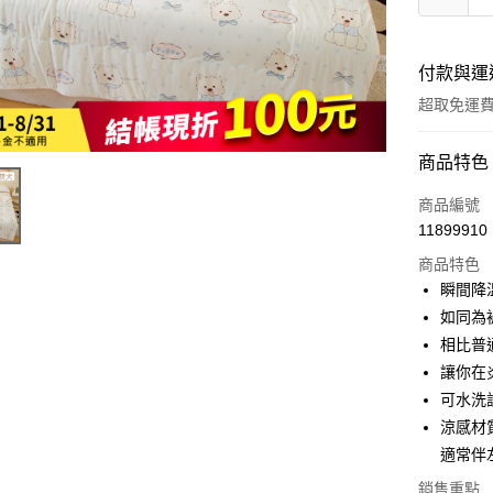
付款與運
超取免運
付款方式
商品特色
全家線上
商品編號
11899910
超商取貨
商品特色
瞬間降
運送方式
如同為
相比普
全家取貨
讓你在
免運費
可水洗
常溫-付款
涼感材
免運費
適常伴
銷售重點