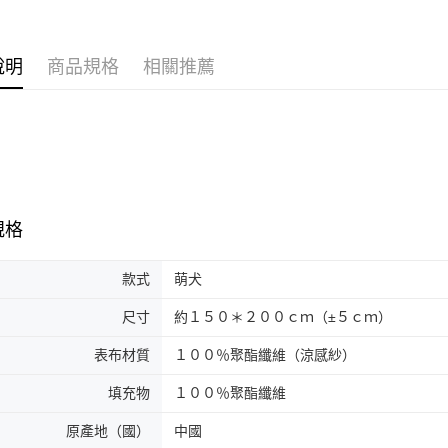
說明
商品規格
相關推薦
規格
款式
萌犬
尺寸
約１５０＊２００ｃｍ（±５ｃｍ）
表布材質
１００％聚酯纖維（涼感紗）
填充物
１００％聚酯纖維
原產地（國）
中國