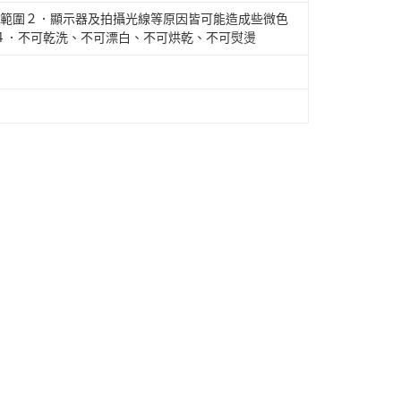
常範圍２．顯示器及拍攝光線等原因皆可能造成些微色
４．不可乾洗、不可漂白、不可烘乾、不可熨燙