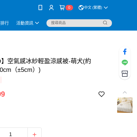
0
中文 (繁體)
銷排行
活動資訊
JO】空氣感冰紗輕盈涼感被-萌犬(約
00cm（±5cm）)
99