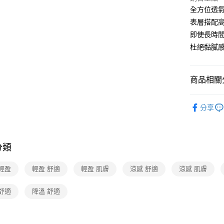
全方位透
表層搭配高
即使長時
杜絕黏膩
商品相關分
生活居家
分享
分類
輕盈
輕盈 舒適
輕盈 肌膚
涼感 舒適
涼感 肌膚
舒適
降溫 舒適