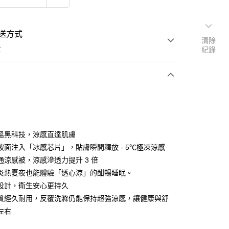
送方式
清除
費
紀錄
支付
付款
溫黑科技，涼感直達肌膚
被面注入「冰感芯片」，貼膚瞬間釋放 - 5℃極凍涼感
通涼感被，涼感滲透力提升 3 倍
付款
炎熱夏夜也能體驗「透心涼」的酣暢睡眠。
設計，衛生安心更持久
後全家取貨
質經久耐用，反覆洗滌仍能保持超強涼感，讓健康與舒
左右