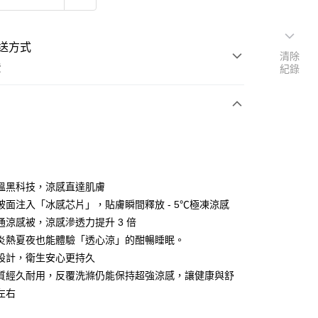
送方式
清除
費
紀錄
支付
付款
溫黑科技，涼感直達肌膚
被面注入「冰感芯片」，貼膚瞬間釋放 - 5℃極凍涼感
通涼感被，涼感滲透力提升 3 倍
付款
炎熱夏夜也能體驗「透心涼」的酣暢睡眠。
設計，衛生安心更持久
後全家取貨
質經久耐用，反覆洗滌仍能保持超強涼感，讓健康與舒
左右