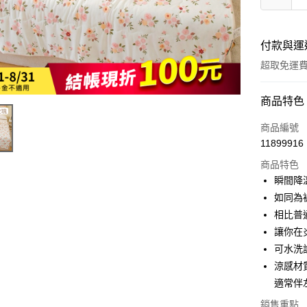
付款與運
超取免運
付款方式
商品特色
全家線上
商品編號
11899916
超商取貨
商品特色
瞬間降
運送方式
如同為
相比普
全家取貨
讓你在
免運費
可水洗
常溫-付款
涼感材
免運費
適常伴
銷售重點