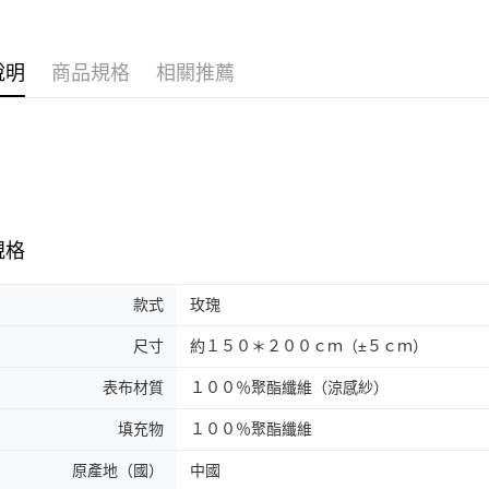
說明
商品規格
相關推薦
規格
款式
玫瑰
尺寸
約１５０＊２００ｃｍ（±５ｃｍ）
表布材質
１００％聚酯纖維（涼感紗）
填充物
１００％聚酯纖維
原產地（國）
中國