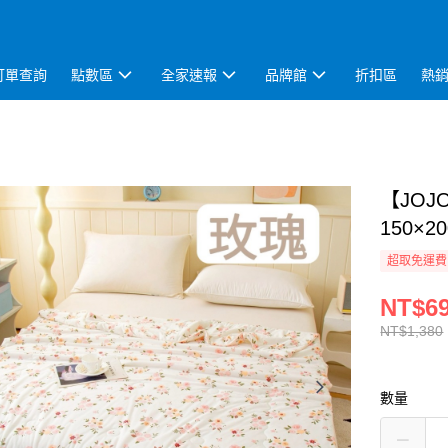
訂單查詢
點數區
全家速報
品牌館
折扣區
熱
【JO
150×2
超取免運費
NT$6
NT$1,380
數量