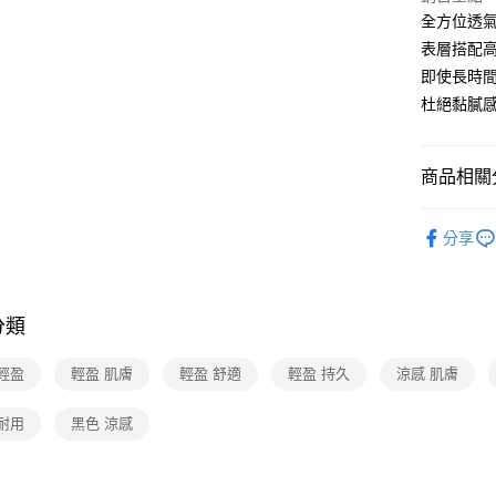
全方位透
表層搭配高
即使長時
杜絕黏膩
商品相關分
生活居家
分享
分類
輕盈
輕盈 肌膚
輕盈 舒適
輕盈 持久
涼感 肌膚
耐用
黑色 涼感