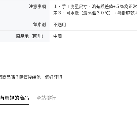
注意事項
１．手工測量尺寸，略有誤差值±５％為正
差３．可水洗（最高溫３０℃）、懸掛晾乾
葷素別
不適用
原產地（國別）
中國
個商品嗎？購買後給他一個好評吧
有興趣的商品
全站排行