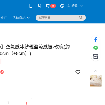
0
中文 (繁體)
銷排行
活動資訊
JO】空氣感冰紗輕盈涼感被-玫瑰(約
00cm（±5cm）)
99