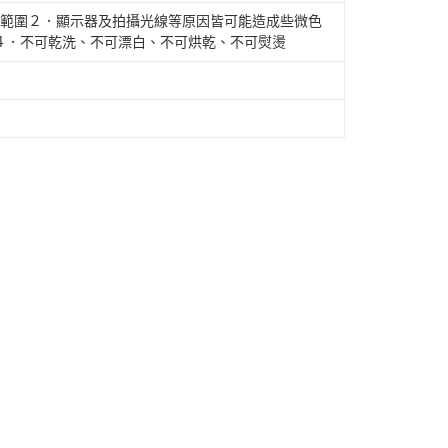
常範圍２．顯示器及拍攝光線等原因皆可能造成些微色
４．不可乾洗、不可漂白、不可烘乾、不可熨燙