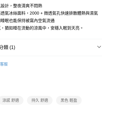
氣設計，整夜清爽不悶熱
透氣冰絲面料，2000 + 微透氣孔快速排散體熱與濕氣
間睡眠也能保持被窩內空氣流通
感，猶如睡在流動的涼風中，安穩入眠到天亮。
類 (1)
傢飾寢具
客服
涼感 舒適
持久 舒適
黑色 輕盈