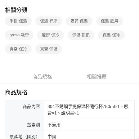
相關分類
手提 保溫
保溫 杯座
吸管 保溫
保溫 飲用
tyeso 吸管
雙層 保冷
保溫 提把
保溫 保冰
真空 保冷
真空 保溫
商品規格
相關推薦
商品規格
商品內容
304不銹鋼手提保溫杯隨行杯750ml×1、吸
管×1、說明書×1
葷素別
不適用
原產地（國別）
中國