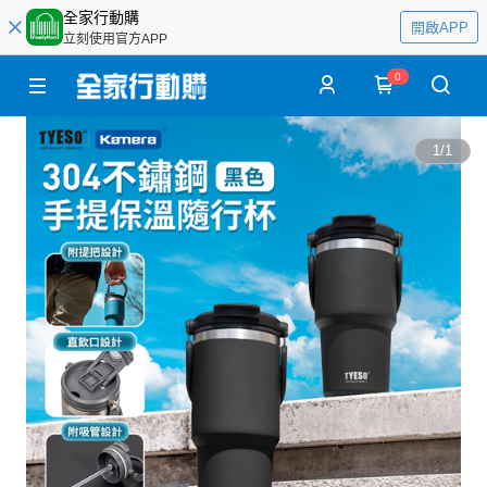
全家行動購
開啟APP
立刻使用官方APP
0
1
/
1