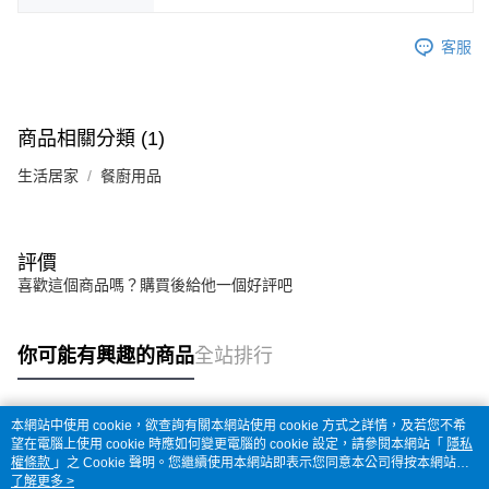
客服
商品相關分類 (1)
生活居家
餐廚用品
評價
喜歡這個商品嗎？購買後給他一個好評吧
你可能有興趣的商品
全站排行
本網站中使用 cookie，欲查詢有關本網站使用 cookie 方式之詳情，及若您不希
熱門標籤
望在電腦上使用 cookie 時應如何變更電腦的 cookie 設定，請參閱本網站「
隱私
權條款
」之 Cookie 聲明。您繼續使用本網站即表示您同意本公司得按本網站使
用條款之 Cookie 聲明使用 cookie。
了解更多 >