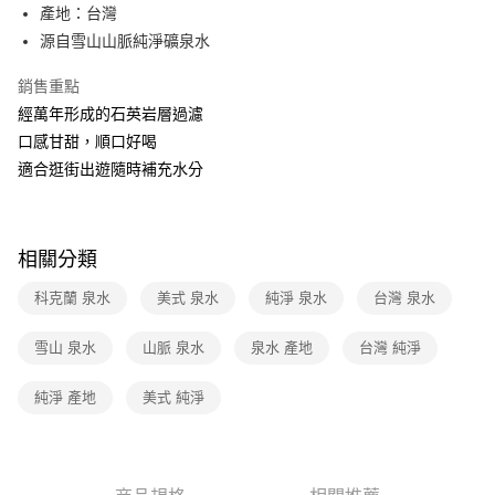
產地：台灣
全家取貨付款
源自雪山山脈純淨礦泉水
每筆NT$40，滿NT$390(含以上)免運費
銷售重點
常溫-付款後全家取貨
經萬年形成的石英岩層過濾
每筆NT$40，滿NT$390(含以上)免運費
口感甘甜，順口好喝
適合逛街出遊隨時補充水分
相關分類
科克蘭 泉水
美式 泉水
純淨 泉水
台灣 泉水
雪山 泉水
山脈 泉水
泉水 產地
台灣 純淨
純淨 產地
美式 純淨