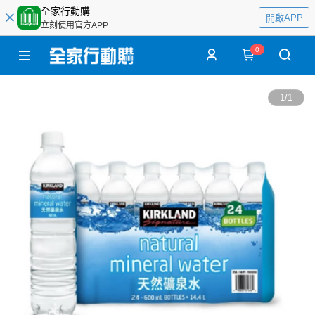
全家行動購
開啟APP
立刻使用官方APP
0
1
/
1