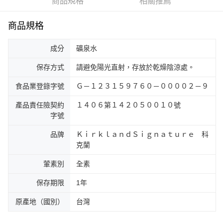
商品規格
相關推薦
商品規格
成分
礦泉水
保存方式
請避免陽光直射，存放於乾燥陰涼處。
食品業登錄字號
Ｇ－１２３１５９７６０－００００２－９
產品責任險契約
１４０６第１４２０５００１０號
字號
品牌
ＫｉｒｋｌａｎｄＳｉｇｎａｔｕｒｅ 科
克蘭
葷素別
全素
保存期限
1年
原產地（國別）
台灣