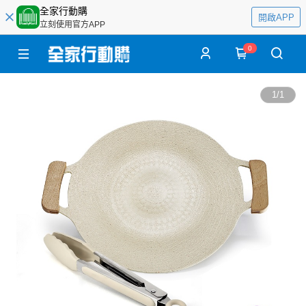
全家行動購
開啟APP
立刻使用官方APP
0
1
/
1