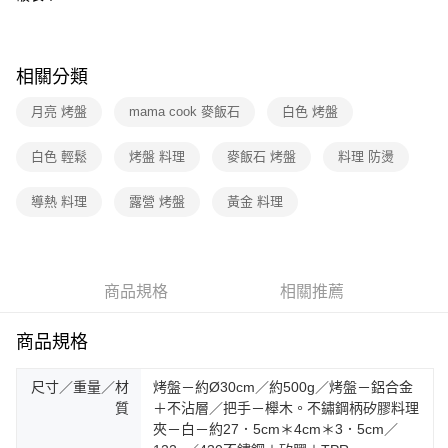
相關分類
月亮 烤盤
mama cook 麥飯石
白色 烤盤
白色 輕鬆
烤盤 料理
麥飯石 烤盤
料理 防燙
導熱 料理
露營 烤盤
黃金 料理
商品規格
相關推薦
商品規格
尺寸／重量／材
烤盤－約Ø30cm／約500g／烤盤－鋁合金
質
＋不沾層／把手－櫸木。不鏽鋼柄矽膠料理
夾－白－約27．5cm＊4cm＊3．5cm／