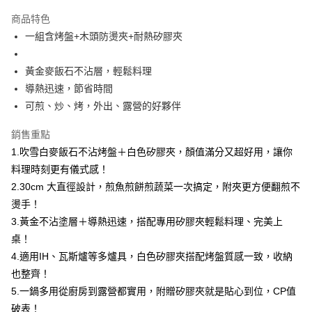
運送方式
商品特色
一組含烤盤+木頭防燙夾+耐熱矽膠夾
全家取貨付款
每筆NT$40，滿NT$390(含以上)免運費
黃金麥飯石不沾層，輕鬆料理
常溫-付款後全家取貨
導熱迅速，節省時間
每筆NT$40，滿NT$390(含以上)免運費
可煎、炒、烤，外出、露營的好夥伴
銷售重點
1.吹雪白麥飯石不沾烤盤＋白色矽膠夾，顏值滿分又超好用，讓你
料理時刻更有儀式感！
2.30cm 大直徑設計，煎魚煎餅煎蔬菜一次搞定，附夾更方便翻煎不
燙手！
3.黃金不沾塗層＋導熱迅速，搭配專用矽膠夾輕鬆料理、完美上
桌！
4.適用IH、瓦斯爐等多爐具，白色矽膠夾搭配烤盤質感一致，收納
也整齊！
5.一鍋多用從廚房到露營都實用，附贈矽膠夾就是貼心到位，CP值
破表！