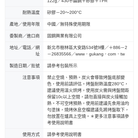
122g／430不鏽鋼＋矽膠＋TPR
耐熱溫度
矽膠－20～200°C
產地／使用年限
中國／無特殊使用期限
委製商／進口商
固鋼興業有限公司
地址／電話／網
新北市樹林區大安路534號9樓／＋886－2
址
－26835566／www．gukang．com．tw
製造日期／批號
請參考包裝所示
注意事項
禁止空燒、預熱。炭火會導致烤盤底部變
色，使用前請評估。烤盤耐熱溫度280°C，
建議使用溫火烘烤，使用炭火需與烤盤間距
保留10c以上空間，請勿直接與炭火接觸加
熱。不可空烤預熱，使用前建議先食用油均
勻塗抹，燒烤休息空檔建議先將烤盤取下，
勿放置在爐具上空燒。＊更多注意事項請參
考使用說明書
使用方式
請參考使用說明書