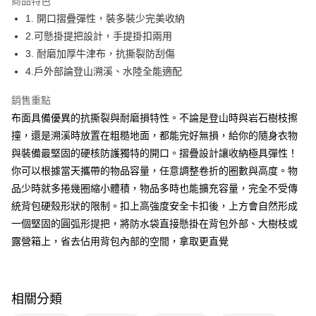
商品特色
1. 開口摺疊彈性，裝多裝少完美收納
全家取貨付款
2.可懸掛提把設計，手提掛扣兩用
每筆NT$40，滿NT$390(含以上)免運費
3. 耐磨加厚牛津布，抗撕裂防刮傷
常溫-付款後全家取貨
4.戶外部論登山溯溪、水陸全能適配
每筆NT$40，滿NT$390(含以上)免運費
銷售重點
布面具備優異的抗撕裂與耐磨損特性。不論是登山時與岩石樹枝擦
撞，還是溯溪時放置在粗糙地面，都能完好無損，給你的隨身衣物
與裝備最堅固的硬核防護獨特的開口。摺疊設計讓收納極具彈性！
你可以根據當天攜帶的物品容量，任意調整卷折的圈數與高度。物
品少時就多捲幾圈縮小體積，物品多時也能擴充容量，完全不受傳
統背包硬殼形狀的限制。扣上高強度安全卡扣後，上方會自然形成
一個堅固的圓弧形提把，將防水袋直接懸掛在背包外部、大樹枝或
露營箱上，省去佔用背包內部的空間，拿取更直覺
相關分類