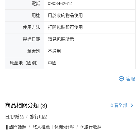
電話
0903462614
用途
用於收納物品使用
使用方法
打開包裝即可使用
製造日期
請見包裝所示
葷素別
不適用
原產地（國別）
中國
客服
商品相關分類 (3)
查看全部
日用/紙品
旅行用品
❚熱門話題
旅人推薦｜休閒x紓壓
✈旅行收納