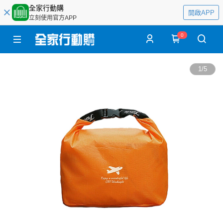
全家行動購
開啟APP
立刻使用官方APP
0
1
/
5