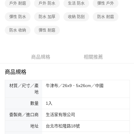
戶外 耐磨
戶外 防水
生活 防水
彈性 戶外
彈性 防水
防水 加厚
收納 防刮
防水 耐磨
防水 收納
彈性 耐磨
商品規格
相關推薦
商品規格
材質／尺寸／產
牛津布／26x9．5x26cm／中國
地
數量
1入
委製商／進口商
生活家有限公司
地址
台北市松隆路18號