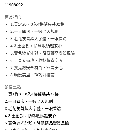
運送方式
11908692
本島宅配-活動商品
商品特色
免運費
1.買1得8，8入4格條裝共32格
2.一日四次、一週七天規劃
離島宅配-常溫商品
3.老花友善超大字體，一眼看清
免運費
4.3 重密封，防塵收納超安心
5.實色遮光外殼，降低藥品變質風險
6.可直立擺放，收納超省空間
7.嬰兒級安全材質，無毒安心
8.精緻美型，輕巧好攜帶
銷售重點
1.買1得8，8入4格條裝共32格
2.一日四次、一週七天規劃
3.老花友善超大字體，一眼看清
4.3 重密封，防塵收納超安心
5.實色遮光外殼，降低藥品變質風險