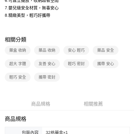
6.可直立擺放，收納超省空間
7.嬰兒級安全材質，無毒安心
8.精緻美型，輕巧好攜帶
相關分類
藥盒 收納
藥品 收納
安心 輕巧
藥品 安全
超大 字體
友善 安心
輕巧 密封
攜帶 安心
輕巧 安全
攜帶 密封
商品規格
相關推薦
商品規格
包裝內容
32格藥盒×1