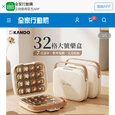
全家行動購
開啟APP
立刻使用官方APP
0
1
/
1