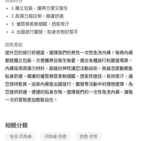
商品特色
1.獨立包裝，攜帶方便又衛生
全家取貨付款
2.高彈力超拉伸，親膚舒適
每筆NT$40，滿NT$390(含以上)免運費
3. 優質棉柔軟細膩，透氣吸汗
常溫-付款後全家取貨
4. 出國旅行露營，貼身衣物好幫手
每筆NT$40，滿NT$390(含以上)免運費
銷售重點
提升您的旅行舒適度，選擇我們的男性一次性免洗內褲！每條內褲
都經獨立包裝，方便攜帶且衛生無憂，適合各種旅行和露營場景。
內褲採用高彈力材料，超級拉伸性讓您活動自如，無論怎麼動都能
貼身舒適。親膚的優質棉質柔軟細膩，透氣性極佳，有效吸汗，讓
您保持乾爽。這款內褲是出國旅行、露營等活動中的理想選擇，為
您提供舒適、便捷的貼身衣物。選擇我們的一次性免洗內褲，讓每
一次的冒險更加輕鬆自在。
相關分類
免洗 四角褲
四角褲 舒適
舒適 衣物