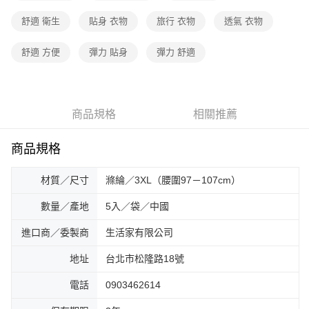
舒適 衛生
貼身 衣物
旅行 衣物
透氣 衣物
舒適 方便
彈力 貼身
彈力 舒適
商品規格
相關推薦
商品規格
材質／尺寸
滌綸／3XL（腰圍97－107cm）
數量／產地
5入／袋／中國
進口商／委製商
生活家有限公司
地址
台北市松隆路18號
電話
0903462614