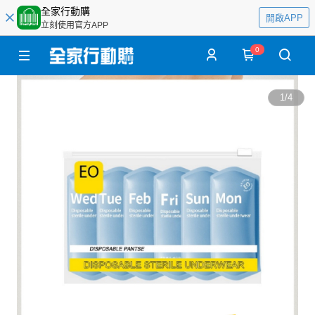
全家行動購
開啟APP
立刻使用官方APP
0
1
/
4