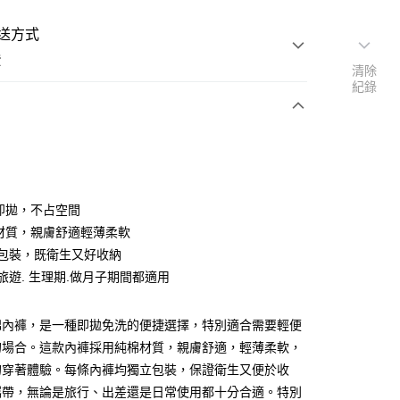
送方式
費
清除
紀錄
支付
付款
洗即拋，不占空間
棉材質，親膚舒適輕薄柔軟
獨立包裝，既衛生又好收納
付款
出旅遊. 生理期.做月子期間都適用
後全家取貨
棉內褲，是一種即拋免洗的便捷選擇，特別適合需要輕便
的場合。這款內褲採用純棉材質，親膚舒適，輕薄柔軟，
的穿著體驗。每條內褲均獨立包裝，保證衛生又便於收
攜帶，無論是旅行、出差還是日常使用都十分合適。特別