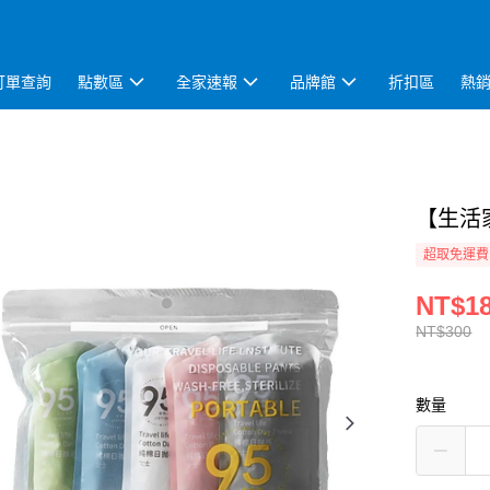
訂單查詢
點數區
全家速報
品牌館
折扣區
熱
【生活家
超取免運費
NT$1
NT$300
數量