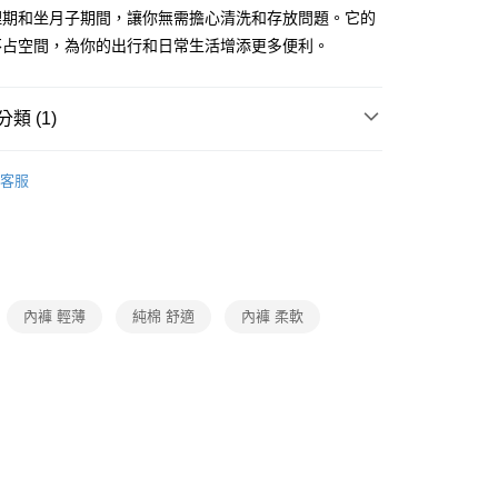
理期和坐月子期間，讓你無需擔心清洗和存放問題。它的
不占空間，為你的出行和日常生活增添更多便利。
類 (1)
旅行用品
客服
內褲 輕薄
純棉 舒適
內褲 柔軟