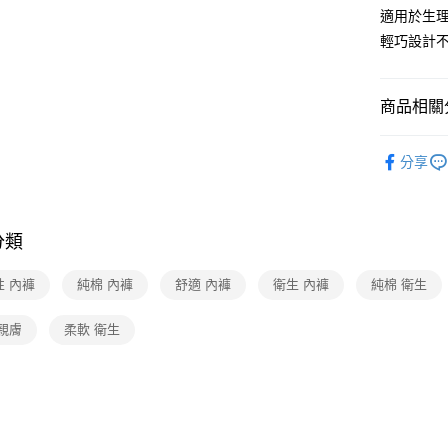
適用於生
輕巧設計
商品相關分
日用/紙品
分享
分類
性 內褲
純棉 內褲
舒適 內褲
衛生 內褲
純棉 衛生
親膚
柔軟 衛生