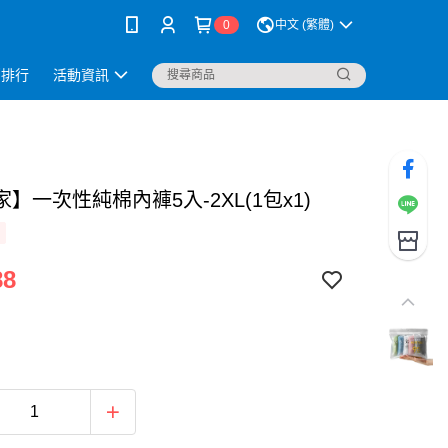
0
中文 (繁體)
銷排行
活動資訊
】一次性純棉內褲5入-2XL(1包x1)
88