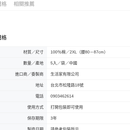
規格
相關推薦
規格
材質／尺寸
100％棉／2XL（腰80－87cm）
數量／產地
5入／袋／中國
進口商／委製商
生活家有限公司
地址
台北市松隆路18號
電話
0903462614
使用方式
打開包裝即可使用
保存期限
3年
製造日期
請參考包裝所示