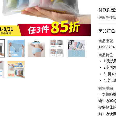
付款與運
超取免運
付款方式
商品特色
全家線上
商品編號
11908704
超商取貨
商品特色
1.免
運送方式
2.純
3. 
全家取貨
4. 外
免運費
銷售重點
常溫-付款
一次性純
免運費
衛生方案
提供極佳
納，方便