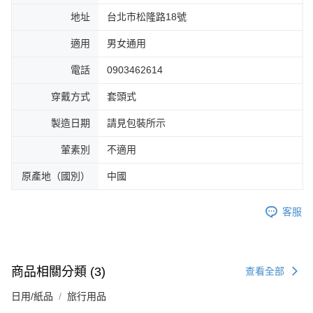
地址
台北市松隆路18號
適用
男女通用
電話
0903462614
穿戴方式
套頭式
製造日期
請見包裝所示
葷素別
不適用
原產地（國別）
中國
客服
商品相關分類 (3)
查看全部
日用/紙品
旅行用品