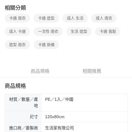
相關分類
卡通 雨衣
卡通 造型
成人 生活
成人 雨衣
成人 卡通
一次性 雨衣
生活 造型
卡通 寬鬆
造型 雨衣
卡通 掛繩
商品規格
相關推薦
商品規格
材質／數量／產
PE／1入／中國
地
尺寸
120x80cm
進口商／委製商
生活家有限公司