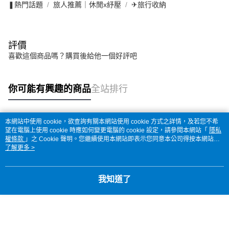
❚熱門話題
旅人推薦｜休閒x紓壓
✈旅行收納
評價
喜歡這個商品嗎？購買後給他一個好評吧
你可能有興趣的商品
全站排行
本網站中使用 cookie，欲查詢有關本網站使用 cookie 方式之詳情，及若您不希
熱門標籤
望在電腦上使用 cookie 時應如何變更電腦的 cookie 設定，請參閱本網站「
隱私
權條款
」之 Cookie 聲明。您繼續使用本網站即表示您同意本公司得按本網站使
用條款之 Cookie 聲明使用 cookie。
了解更多 >
我知道了