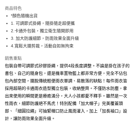
運送方式
商品特色
*顏色隨機出貨
全家取貨付款
1. 可調節式掛繩，隨掛隨走超便攜
免運費
2.卡通外包裝，獨立衛生隨開即用
常溫-付款後全家取貨
3. 加大防護細節，防雨效果全面升級
免運費
4.寬鬆大擺剪裁，活動自如無拘束
銷售重點
包裝自帶可調節式矽膠掛繩，提供4段長度調整。不論是掛在孩子的
書包、自己的隨身包，還是機車置物籃上都非常方便，完全不佔包
包內部空間，擺脫傳統輕便雨衣單調、易散落的缺點！每件雨衣皆
採用超萌的卡通雨衣造型獨立包裝，收納整齊。不僅防水防塵，拿
出來使用的瞬間更是療癒滿分，大人小孩都愛不釋手。雖然是一次
性雨衣，細節防護絕不馬虎！特別配備「加大帽子」完美覆蓋頭
部、「細圓拉繩」可抽緊帽口防止風雨灌入，加上「加長袖口」設
計，讓防雨效果全面升級。