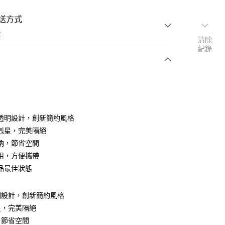
送方式
費
清除
紀錄
支付
透明設計，創新簡約風格
活動商品
剋星，完美隔絕
納，節省空間
用，方便攜帶
常溫商品
品最佳狀態
明設計，創新簡約風格
星，完美隔絕
，節省空間