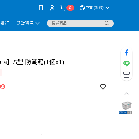
0
中文 (繁體)
銷排行
活動資訊
era】S型 防潮箱(1個x1)
99