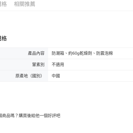
規格
相關推薦
規格
產品內容
防潮箱、約60g乾燥劑、防震泡棉
葷素別
不適用
原產地（國別）
中國
個商品嗎？購買後給他一個好評吧