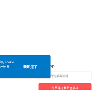
 cookie
kie 聲明
我知道了
官方APP
免費傳送載點至手機
本站最佳瀏覽環境請使用 Google Chrome、Firefox 或 Edge 以上版本