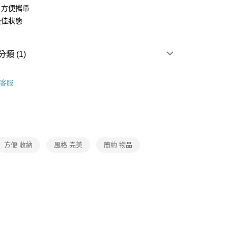
，方便攜帶
最佳狀態
類 (1)
3C週邊/配件
客服
方便 收納
風格 完美
簡約 物品