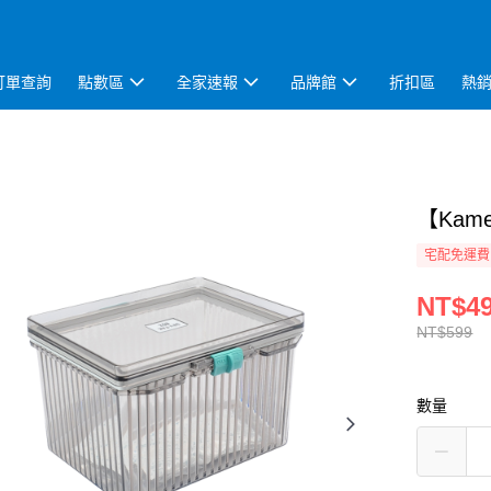
訂單查詢
點數區
全家速報
品牌館
折扣區
熱
【Kam
宅配免運費
NT$4
NT$599
數量