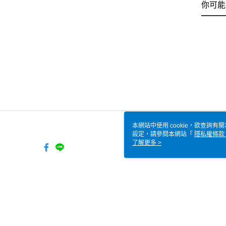
你可能
本網站中使用 cookie，欲查詢有關
設定，請參閱本網站「
隱私權條款
使用 cookie。
了解更多 >
TW-MWG1-67-194 Web2.0
© 2026 by 全家便利商店股份有限公司