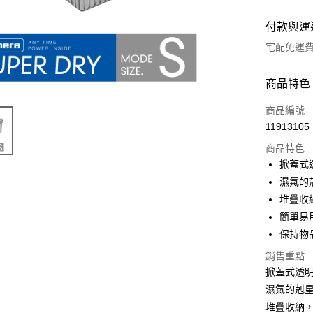
付款與運
宅配免運
付款方式
商品特色
全家線上
商品編號
11913105
商品特色
運送方式
掀蓋式
本島宅配-
濕氣的
免運費
堆疊收
簡單易
離島宅配-
保持物
免運費
銷售重點
掀蓋式透
濕氣的剋
堆疊收納