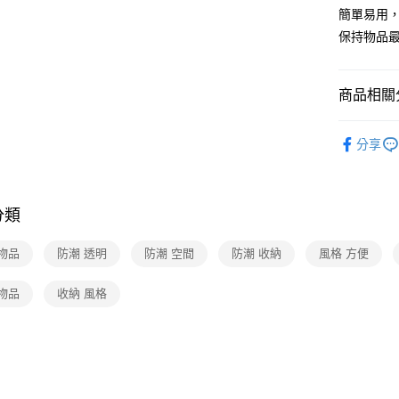
簡單易用
保持物品
商品相關分
3C/家電
分享
分類
物品
防潮 透明
防潮 空間
防潮 收納
風格 方便
物品
收納 風格