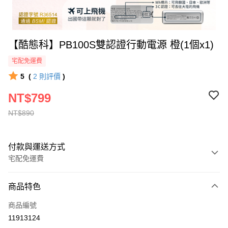
【酷態科】PB100S雙認證行動電源 橙(1個x1)
宅配免運費
5
(
2
則評價
)
NT$799
NT$890
付款與運送方式
宅配免運費
付款方式
商品特色
全家線上支付
商品編號
運送方式
11913124