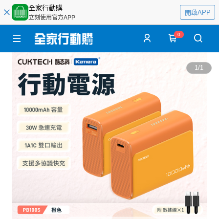
全家行動購
開啟APP
立刻使用官方APP
0
1
/
1