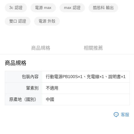
3c 認證
電源 max
max 認證
酷態科 輸出
雙口 認證
電源 外殼
商品規格
相關推薦
商品規格
包裝內容
行動電源PB100S×1、充電線×1、說明書×1
葷素別
不適用
原產地（國別）
中國
客服