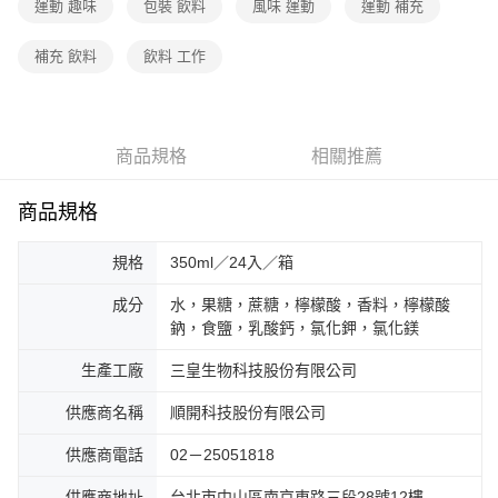
運動 趣味
包裝 飲料
風味 運動
運動 補充
補充 飲料
飲料 工作
商品規格
相關推薦
商品規格
規格
350ml／24入／箱
成分
水，果糖，蔗糖，檸檬酸，香料，檸檬酸
鈉，食鹽，乳酸鈣，氯化鉀，氯化鎂
生產工廠
三皇生物科技股份有限公司
供應商名稱
順開科技股份有限公司
供應商電話
02－25051818
供應商地址
台北市中山區南京東路三段28號12樓