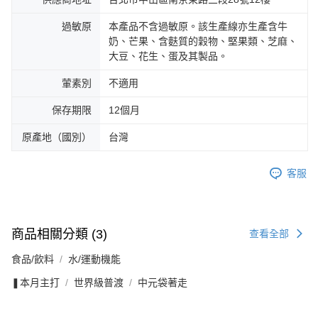
過敏原
本產品不含過敏原。該生產線亦生產含牛
奶、芒果、含麩質的穀物、堅果類、芝麻、
大豆、花生、蛋及其製品。
葷素別
不適用
保存期限
12個月
原產地（國別）
台灣
客服
商品相關分類 (3)
查看全部
食品/飲料
水/運動機能
❚本月主打
世界級普渡
中元袋著走