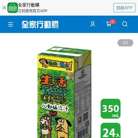
全家行動購
開啟APP
立刻使用官方APP
0
1
/
1