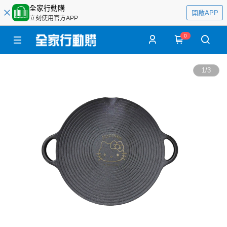
全家行動購
開啟APP
立刻使用官方APP
0
1
/
3