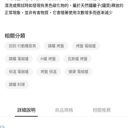
清洗或擦拭時如發現有黑色碳化物的，屬於天然鐵離子(鐵質)釋放的
正常現象，並非有害物質，它會隨著使用次數增多而逐漸減少
相關分類
回到 行動購首頁
鑄鐵 烤盤
烤盤 電磁爐
鑄鐵 電磁爐
ih爐 烤盤
瓦斯爐 烤盤
保溫 電磁爐
烤盤 保溫
健康 電磁爐
鑄鐵 料理
詳細說明
商品規格
相關推薦