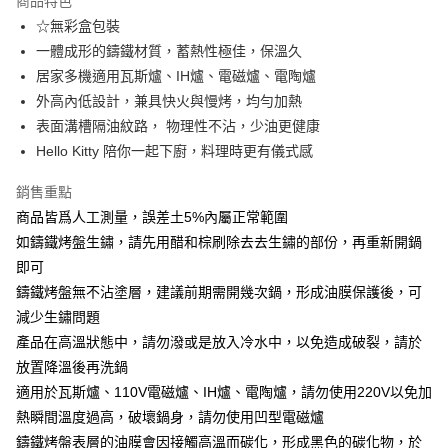
商品特色
☆無彩盒包裝
全家取貨付款
一體成形的鑄鐵材質，蓄熱性極佳，保溫久
免運費
居家多機適用瓦斯爐、IH爐、電磁爐、電陶爐
常溫-付款後全家取貨
外高內低設計，兼具快火與慢烤，均勻加熱
免運費
表面溝槽隔油紋路， 物理性不沾，少油更健康
Hello Kitty 陪你一起下廚，料理時更有儀式感
銷售重點
商品皆爲人工測量，誤差土5%內屬正常範圍
如鑄鐵烤盤生鏽，請先用醋和棕刷除去去生鏽的部份，再重新開鍋
即可
鑄鐵烤盤無不沾塗層，建議前期需開幾次鍋，形成油膜保護後，可
減少生鏽問題
產品在高溫狀態中，請勿潑或是放入冷水中，以免造成破裂，請於
放置降溫後再洗鍋
適用於瓦斯爐、110V電磁爐、IH爐、電陶爐，請勿使用220V以免加
熱瞬間溫度過高，破壞鍋身，請勿使用凹型電磁爐
鑄鐵烤盤表層的油膜會因接觸高溫而碳化，形成黑色的碳化物，於