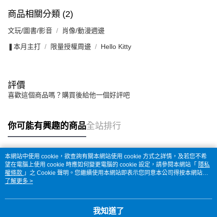
商品相關分類 (2)
文玩/圖書/影音
肖像/動漫週邊
❚本月主打
限量授權周邊
Hello Kitty
評價
喜歡這個商品嗎？購買後給他一個好評吧
你可能有興趣的商品
全站排行
本網站中使用 cookie，欲查詢有關本網站使用 cookie 方式之詳情，及若您不希
熱門標籤
望在電腦上使用 cookie 時應如何變更電腦的 cookie 設定，請參閱本網站「
隱私
權條款
」之 Cookie 聲明。您繼續使用本網站即表示您同意本公司得按本網站使
用條款之 Cookie 聲明使用 cookie。
了解更多 >
我知道了