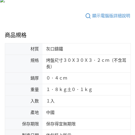
顯示電腦版詳細說明
商品規格
材質
灰口鑄鐵
規格
烤盤尺寸３０Ｘ３０Ｘ３．２ｃｍ（不含耳
長）
鍋厚
０．４ｃｍ
重量
１．８ｋｇ土０．１ｋｇ
入数
１入
產地
中國
保存期限
保存得宜無期限