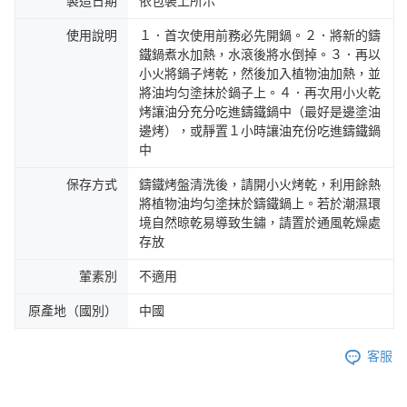
製造日期
依包裝上所示
使用說明
１．首次使用前務必先開鍋。２．將新的鑄
鐵鍋煮水加熱，水滾後將水倒掉。３．再以
小火將鍋子烤乾，然後加入植物油加熱，並
將油均匀塗抹於鍋子上。４．再次用小火乾
烤讓油分充分吃進鑄鐵鍋中（最好是邊塗油
邊烤），或靜置１小時讓油充份吃進鑄鐵鍋
中
保存方式
鑄鐵烤盤清洗後，請開小火烤乾，利用餘熱
將植物油均匀塗抹於鑄鐵鍋上。若於潮濕環
境自然晾乾易導致生鏽，請置於通風乾燥處
存放
葷素別
不適用
原產地（國別）
中國
客服